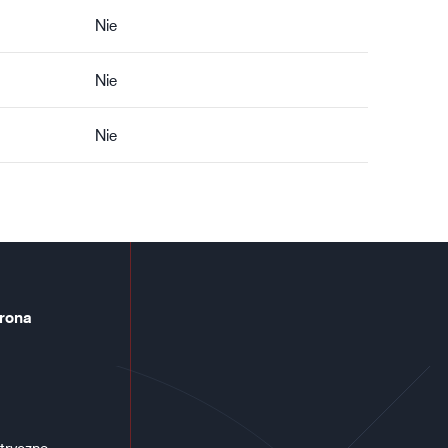
Nie
Nie
Nie
rona
tryczne