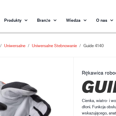
Produkty
Branże
Wiedza
O nas
Uniwersalne
Uniwersalne Stebnowanie
Guide 4140
Produkty według branży
Innowacja
Inf
Motoryzacja
Nasze innowacyjne produkty
Och
Stalownictwo
Rękawica robo
Stalownictwo
Pr
GUI
Przemysł maszynowy
Przemysł naftowo-gazowy
Budownictwo
Cienka, wiatro- i w
Logistyka
dłoni. Funkcja obsł
wskazującego, anat