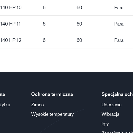
4140 HP 10
6
60
Para
4140 HP 11
6
60
Para
4140 HP 12
6
60
Para
na
Ochrona termiczna
Specjalna och
żytku
Zimno
Uderzenie
Wysokie temperatury
Wibracja
Igły
Zagrożenia elek