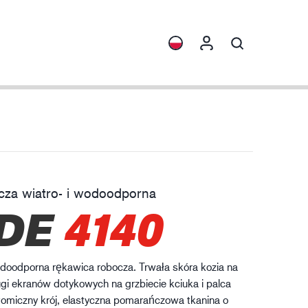
ormacje
Kolekcje
rona przed chemikaliami
ENVI™
HXFIBR™
cza wiatro- i wodoodporna
zemysł maszynowy
DE
4140
O.T.™
SPARX™
VIBRO™
odoodporna rękawica robocza. Trwała skóra kozia na
XLNT™
ugi ekranów dotykowych na grzbiecie kciuka i palca
omiczny krój, elastyczna pomarańczowa tkanina o