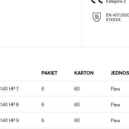
Kategoria 2
EN 407:202
X1XXXX
PAKIET
KARTON
JEDNO
4140 HP 7
6
60
Para
4140 HP 8
6
60
Para
4140 HP 9
6
60
Para