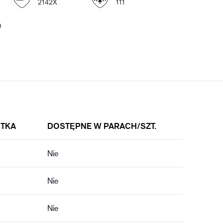
2142X
111
0
STKA
DOSTĘPNE W PARACH/SZT.
Nie
Nie
Nie