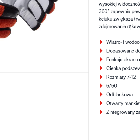
wysokiej widocznośc
Budownictwo
Lo
360° zapewnia pew
kciuku zwiększa tr
zdejmowanie rękaw
Wiatro- i wodo
Dopasowane do
Funkcja ekranu 
Cienka podsze
Rozmiary 7-12
6/60
Odblaskowa
Otwarty mankie
Zintegrowany z