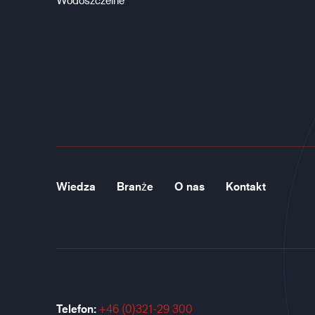
Wiedza
Branże
O nas
Kontakt
Telefon:
+46 (0)321-29 300