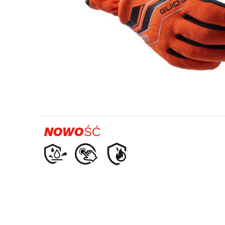
Przemysł naftowo-gazowy
NOWOŚĆ