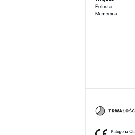
Poliester
Membrana
TRWAŁOŚ
Kategoria C