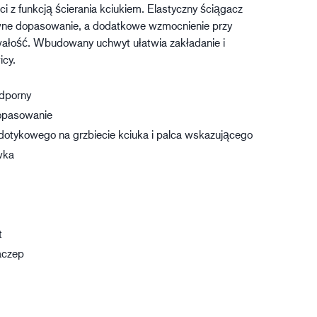
i z funkcją ścierania kciukiem. Elastyczny ściągacz
gistyka
ne dopasowanie, a dodatkowe wzmocnienie przy
wałość. Wbudowany uchwyt ułatwia zakładanie i
icy.
odporny
pasowanie
dotykowego na grzbiecie kciuka i palca wskazującego
wka
t
aczep