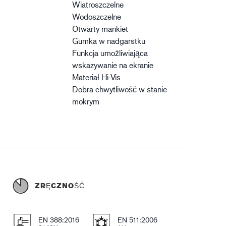
Wiatroszczelne
Wodoszczelne
Otwarty mankiet
Gumka w nadgarstku
Funkcja umożliwiająca
wskazywanie na ekranie
Materiał Hi-Vis
Dobra chwytliwość w stanie
mokrym
Ć
ZRĘCZNOŚĆ
E
EN 388:2016
EN 511:2006