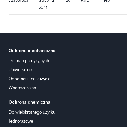
223561663
Guide
12
120
Para
Nie
55 11
Ochrona mechaniczna
Do prac precyzyjnych
Uniwersalne
Odporność na zużycie
Wodoszczelne
Ochrona chemiczna
Do wielokrotnego użytku
Jednorazowe