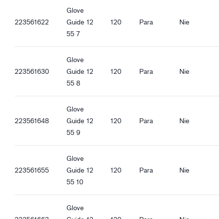
Zgodność z REACH
Guide 55_de-DE_Productsheet.pdf
Glove
Guide 55_es-ES_Productsheet.pdf
223561622
Guide
12
120
Para
Nie
Cechy ergonomiczne
Guide 55_it-IT_Productsheet.pdf
55 7
Dopasowanie standardowe
Guide 55_fr-FR_Productsheet.pdf
Otwarty mankiet
Guide 55_pl-PL_Productsheet.pdf
Glove
Gumka w nadgarstku
Guide 55_ro-RO_Productsheet.pdf
223561630
Guide
12
120
Para
Nie
Guide 55_hu-HU_Productsheet.pdf
55 8
Guide 55_et-EE_Productsheet.pdf
Glove
223561648
Guide
12
120
Para
Nie
55 9
Glove
223561655
Guide
12
120
Para
Nie
55 10
Glove