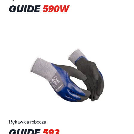
GUIDE
590W
Rękawica robocza
GUIDE
593