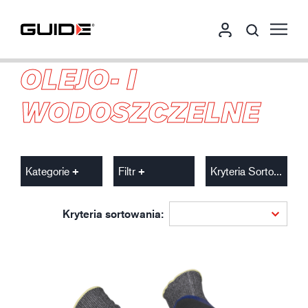
OLEJO- I
WODOSZCZELNE
Kategorie
Filtr
Kryteria Sortowania
Kryteria sortowania: