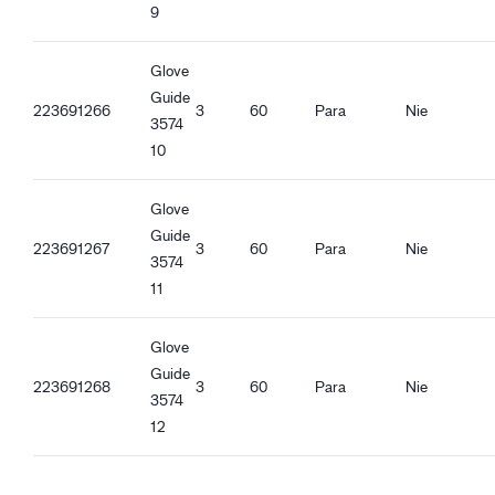
9
Uformowane
Oddychające
Mankiet zabezpieczający
Glove
Taśma na staw skokowy
Guide
223691266
3
60
Para
Nie
Dobra chwytliwość w stanie suchym
3574
10
Glove
Guide
223691267
3
60
Para
Nie
3574
11
Glove
Guide
223691268
3
60
Para
Nie
3574
12