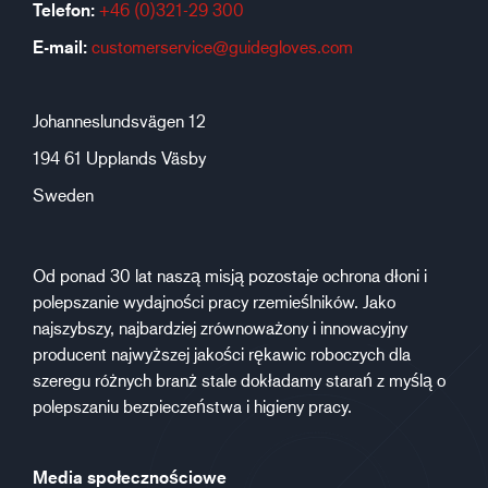
Telefon:
+46 (0)321-29 300
E-mail:
customerservice@guidegloves.com
Johanneslundsvägen 12
194 61 Upplands Väsby
Sweden
Od ponad 30 lat naszą misją pozostaje ochrona dłoni i
polepszanie wydajności pracy rzemieślników. Jako
najszybszy, najbardziej zrównoważony i innowacyjny
producent najwyższej jakości rękawic roboczych dla
szeregu różnych branż stale dokładamy starań z myślą o
polepszaniu bezpieczeństwa i higieny pracy.
Media społecznościowe