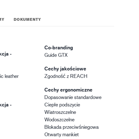
MY
DOKUMENTY
Co-branding
kcja -
Guide GTX
Cechy jakościowe
c leather
Zgodność z REACH
Cechy ergonomiczne
Dopasowanie standardowe
kcja -
Ciepłe podszycie
Wiatroszczelne
Wodoszczelne
Blokada przeciwśniegowa
Otwarty mankiet