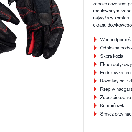
zabezpieczeniem pr
Budownictwo
Lo
regulowanym rzepe
najwyższy komfort.
ekranu dotykowego.
Wodoodpornoś
Odpinana pods
Skóra kozia
Ekran dotykowy
Podszewka na c
Rozmiary od 7 d
Rzep w nadgar
Zabezpieczenie
Karabińczyk
Smycz przy nad