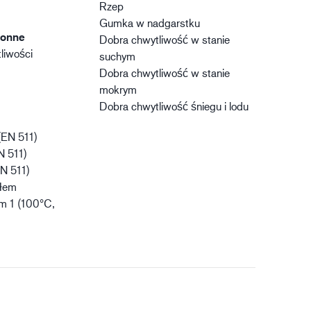
Rzep
Gumka w nadgarstku
ronne
Dobra chwytliwość w stanie
liwości
suchym
Dobra chwytliwość w stanie
mokrym
Dobra chwytliwość śniegu i lodu
(EN 511)
N 511)
N 511)
płem
m 1 (100°C,