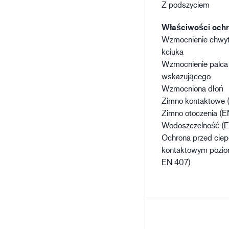
Z podszyciem
Właściwości och
Wzmocnienie chwyt
kciuka
Wzmocnienie palca
wskazującego
Wzmocniona dłoń
Zimno kontaktowe 
Zimno otoczenia (E
Wodoszczelność (E
Ochrona przed cie
kontaktowym pozio
EN 407)