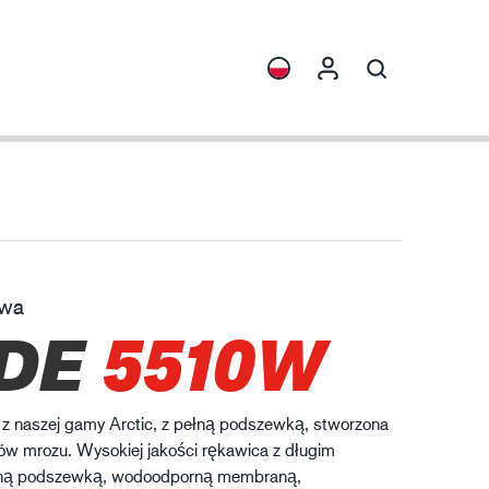
ormacje
Kolekcje
rona przed chemikaliami
ENVI™
HXFIBR™
owa
zemysł maszynowy
DE
5510W
O.T.™
SPARX™
VIBRO™
 naszej gamy Arctic, z pełną podszewką, stworzona
XLNT™
ów mrozu. Wysokiej jakości rękawica z długim
aną podszewką, wodoodporną membraną,