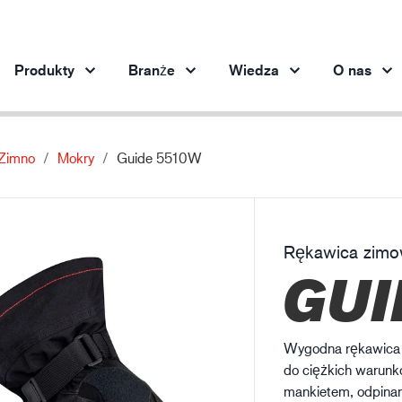
Produkty
Branże
Wiedza
O nas
Zimno
Mokry
Guide 5510W
Produkty według branży
Innowacja
Inf
Motoryzacja
Nasze innowacyjne produkty
Och
Stalownictwo
Rękawica zim
Stalownictwo
Pr
GUI
Przemysł maszynowy
Przemysł naftowo-gazowy
Budownictwo
Wygodna rękawica z
Logistyka
do ciężkich warunk
mankietem, odpin