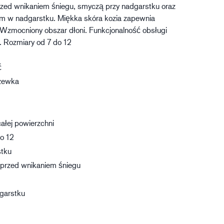
zed wnikaniem śniegu, smyczą przy nadgarstku oraz
gistyka
m w nadgarstku. Miękka skóra kozia zapewnia
 Wzmocniony obszar dłoni. Funkcjonalność obsługi
 Rozmiary od 7 do 12
ć
zewka
ałej powierzchni
o 12
stku
 przed wnikaniem śniegu
garstku