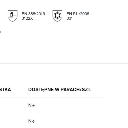
E
EN 388:2016
EN 511:2006
3122X
331
0
STKA
DOSTĘPNE W PARACH/SZT.
Nie
Nie