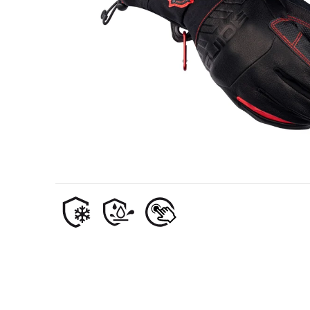
Przemysł naftowo-gazowy