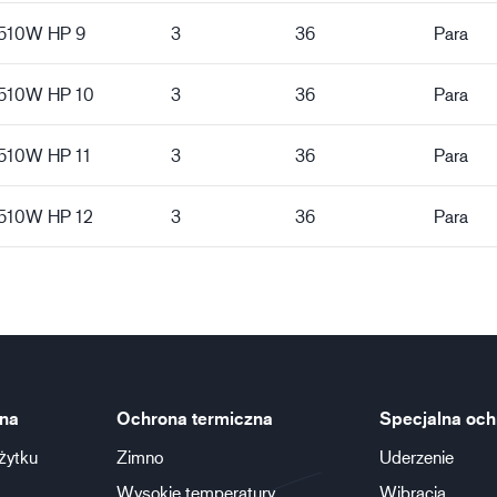
5510W HP 9
3
36
Para
5510W HP 10
3
36
Para
5510W HP 11
3
36
Para
5510W HP 12
3
36
Para
na
Ochrona termiczna
Specjalna och
żytku
Zimno
Uderzenie
Wysokie temperatury
Wibracja