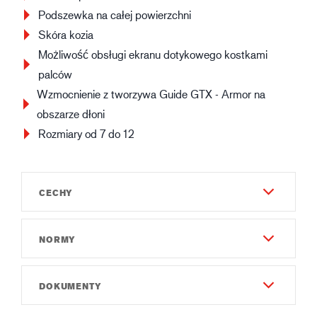
Podszewka na całej powierzchni
Skóra kozia
Możliwość obsługi ekranu dotykowego kostkami
palców
Wzmocnienie z tworzywa Guide GTX - Armor na
obszarze dłoni
Rozmiary od 7 do 12
CECHY
NORMY
Materiał i Konstrukcja - Zewnętrzna
Poliester
EN 388:2016
Licowa skóra koźla
DOKUMENTY
3242X
Wzór silikonowy ułatwiający chwytanie
Guide GTX - Armor