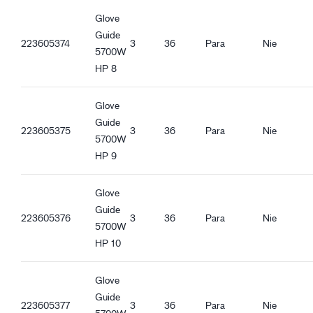
Guide 5700W_ro-RO_Productsheet.pdf
Co-branding
Glove
Guide 5700W_hu-HU_Productsheet.pdf
Guide GTX
Guide
223605374
3
36
Para
Nie
5700W
Cechy jakościowe
HP 8
Zgodność z REACH
Cechy ergonomiczne
Glove
Dopasowanie standardowe
Guide
223605375
3
36
Para
Nie
Ciepłe podszycie
5700W
Wiatroszczelne
HP 9
Wodoszczelne
Mankiet dzianinowy
Glove
Dobra chwytliwość w stanie suchym
Guide
Dobra chwytliwość w stanie mokrym
223605376
3
36
Para
Nie
5700W
Dobra chwytliwość śniegu i lodu
HP 10
Glove
Guide
223605377
3
36
Para
Nie