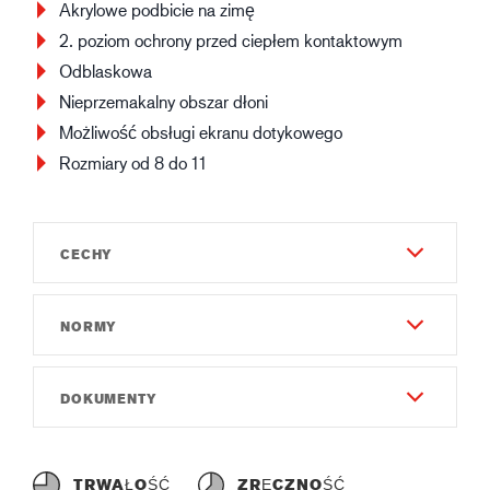
Akrylowe podbicie na zimę
2. poziom ochrony przed ciepłem kontaktowym
Odblaskowa
Nieprzemakalny obszar dłoni
Możliwość obsługi ekranu dotykowego
Rozmiary od 8 do 11
CECHY
NORMY
Trwałość
6
EN 388:2016
DOKUMENTY
Zręczność
2231X
5
Instrukcja dla użytkownika
EN 511:2006
Gauge
Instruction of use GUIDE 159W.pdf
X2X
TRWAŁOŚĆ
ZRĘCZNOŚĆ