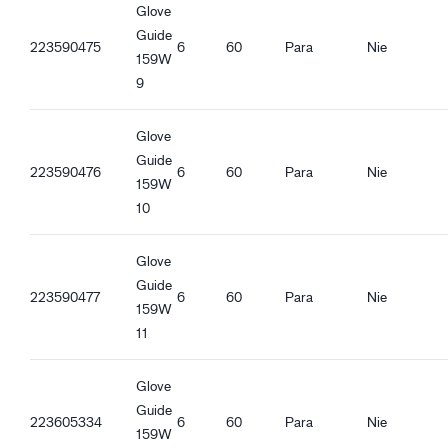
Zgodność z REACH
Glove
Guide
223590475
6
60
Para
Nie
Cechy ergonomiczne
159W
Ścisłe dopasowanie
9
Wodoszczelna dłoń
Mankiet dzianinowy
Glove
Funkcja umożliwiająca wskazywanie na ekranie
Guide
Materiał Hi-Vis
223590476
6
60
Para
Nie
159W
Dobra chwytliwość w stanie suchym
10
Dobra chwytliwość w stanie mokrym
Dobra chwytliwość śniegu i lodu
Glove
Guide
223590477
6
60
Para
Nie
159W
11
Glove
Guide
223605334
6
60
Para
Nie
159W