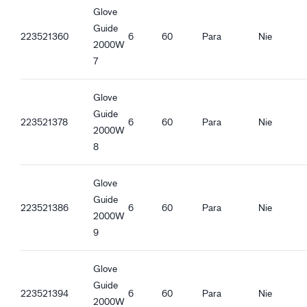
Otwarty mankiet
Guide 2000W_de-DE_Productsheet.pdf
Glove
Guide 2000W_es-ES_Productsheet.pdf
Guide
223521360
6
60
Para
Nie
Guide 2000W_it-IT_Productsheet.pdf
2000W
Guide 2000W_fr-FR_Productsheet.pdf
7
Guide 2000W_pl-PL_Productsheet.pdf
Guide 2000W_ro-RO_Productsheet.pdf
Glove
Guide 2000W_hu-HU_Productsheet.pdf
Guide
Guide 2000W_et-EE_Productsheet.pdf
223521378
6
60
Para
Nie
2000W
8
Glove
Guide
223521386
6
60
Para
Nie
2000W
9
Glove
Guide
223521394
6
60
Para
Nie
2000W