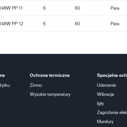
5148W PP 11
6
60
Para
5148W PP 12
6
60
Para
na
Ochrona termiczna
Specjalna och
żytku
Zimno
Uderzenie
Wysokie temperatury
Wibracja
Igły
Zagrożenia elek
Mundury