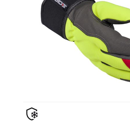
Przemysł naftowo-gazowy