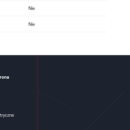
Nie
Nie
rona
tryczne