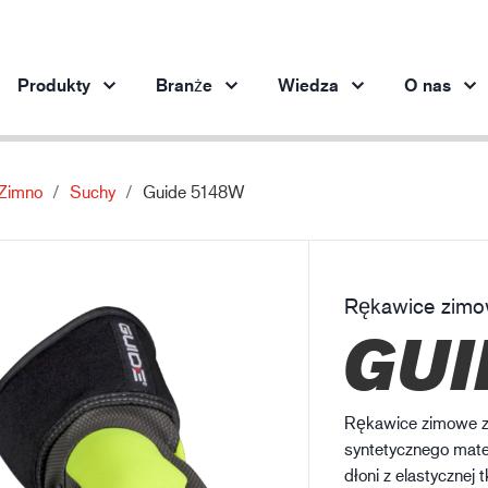
Produkty
Branże
Wiedza
O nas
Zimno
Suchy
Guide 5148W
Produkty według branży
Innowacja
Inf
Motoryzacja
Nasze innowacyjne produkty
Och
Stalownictwo
Rękawice zim
Stalownictwo
Pr
GUI
Przemysł maszynowy
Przemysł naftowo-gazowy
Budownictwo
Rękawice zimowe ze
Logistyka
syntetycznego mate
dłoni z elastycznej 