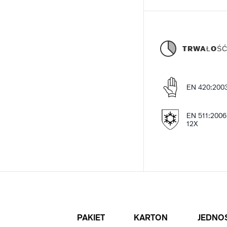
TRWAŁOŚ
EN 420:200
EN 511:2006
12X
PAKIET
KARTON
JEDNO