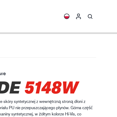
ormacje
Kolekcje
rona przed chemikaliami
ENVI™
HXFIBR™
owe
zemysł maszynowy
DE
5148W
O.T.™
SPARX™
VIBRO™
 skóry syntetycznej z wewnętrzną stroną dłoni z
XLNT™
riału PU nie przepuszczającego płynów. Górna część
tkaniny syntetycznej, w żółtym kolorze Hi-Vis, co