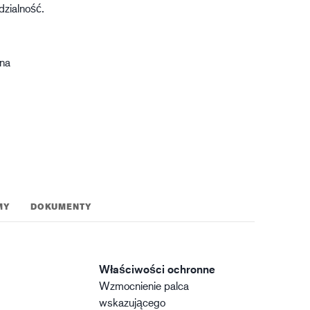
dzialność.
gistyka
zna
MY
DOKUMENTY
Właściwości ochronne
Wzmocnienie palca
wskazującego