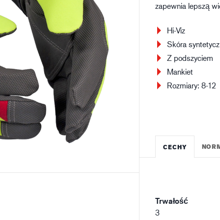
zapewnia lepszą wi
Budownictwo
Lo
Hi-Viz
Skóra syntetyc
Z podszyciem
Mankiet
Rozmiary: 8-12
NOR
CECHY
Trwałość
3