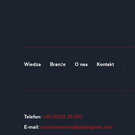
Wiedza
Branże
O nas
Kontakt
Telefon:
+46 (0)321-29 300
E-mail:
customerservice@guidegloves.com