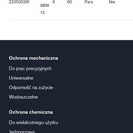
223500281
6
60
Para
Nie
88W
13
Ochrona mechaniczna
Do prac precyzyjnych
Uniwersalne
Odporność na zużycie
Wodoszczelne
Ochrona chemiczna
Do wielokrotnego użytku
Jednorazowe