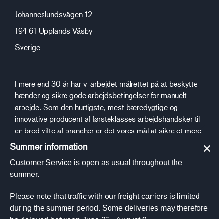
Johanneslundsvägen 12
194 61 Upplands Väsby
Sverige
I mere end 30 år har vi arbejdet målrettet på at beskytte
hænder og sikre gode arbejdsbetingelser for manuelt
arbejde. Som den hurtigste, mest bæredygtige og
innovative producent af førsteklasses arbejdshandsker til
en bred vifte af brancher er det vores mål at sikre et mere
sikkert og sundt arbejdsmiljø.
Summer information
Customer Service is open as usual throughout the
Sociale medier
summer.
Please note that traffic with our freight carriers is limited
during the summer period. Some deliveries may therefore