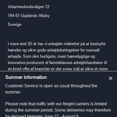
Johanneslundsvägen 12
194 61 Upplands Väsby
Sverige
I mere end 30 år har vi arbejdet målrettet på at beskytte
hænder og sikre gode arbejdsbetingelser for manuelt
arbejde. Som den hurtigste, mest bæredygtige og
innovative producent af førsteklasses arbejdshandsker til
en bred vifte af brancher er det vores mål at sikre et mere
sikkert og sundt arbejdsmiljø.
Summer information
Customer Service is open as usual throughout the
Sociale medier
summer.
Please note that traffic with our freight carriers is limited
during the summer period. Some deliveries may therefore
be delayed between June 22 - August 9.