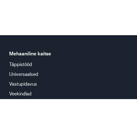
Mehaaniline kaitse
Täppistööd
Universaalsed
Vastupidavus
Veekindlad
Keemiline kaitse
Korduskasutus
Ühekorrakasutus