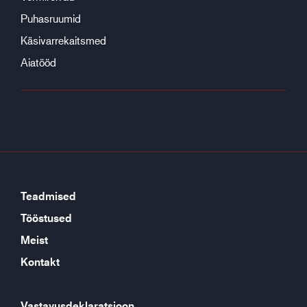
Puhasruumid
Käsivarrekaitsmed
Aiatööd
Teadmised
Tööstused
Meist
Kontakt
Vastavusdeklaratsioon