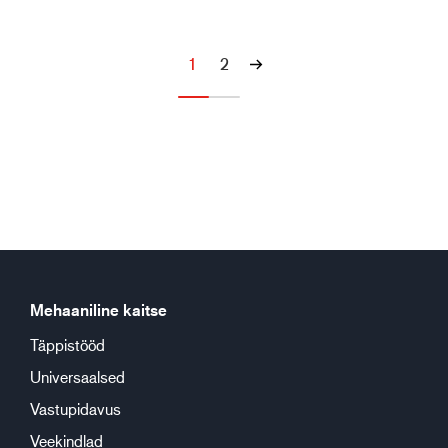
1
2
Mehaaniline kaitse
Täppistööd
Universaalsed
Vastupidavus
Veekindlad