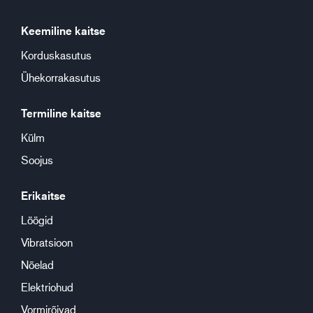
Keemiline kaitse
Korduskasutus
Ühekorrakasutus
Termiline kaitse
Külm
Soojus
Erikaitse
Löögid
Vibratsioon
Nõelad
Elektriohud
Vormirõivad