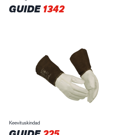
GUIDE
1342
Keevituskindad
GUIDE
225