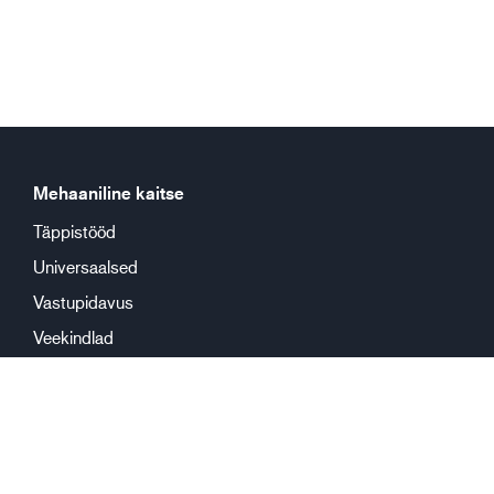
Mehaaniline kaitse
Täppistööd
Universaalsed
Vastupidavus
Veekindlad
Keemiline kaitse
Korduskasutus
Ühekorrakasutus