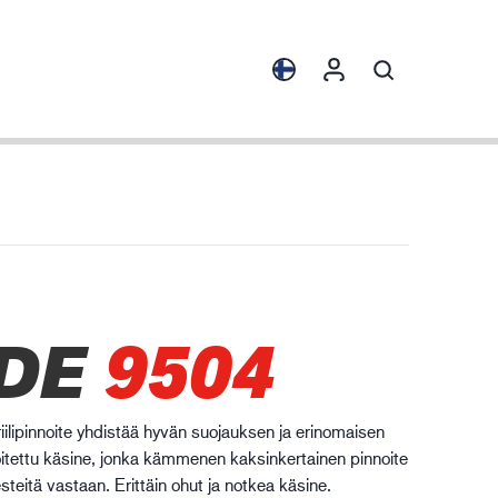
alluksia
Tuotekokoelmat
ENVI™
HXFIBR™
nepajateollisuus
DE
9504
O.T.™
SPARX™
VIBRO™
lipinnoite yhdistää hyvän suojauksen ja erinomaisen
XLNT™
itettu käsine, jonka kämmenen kaksinkertainen pinnoite
teitä vastaan. Erittäin ohut ja notkea käsine.