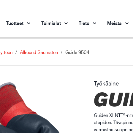
Tuotteet
Toimialat
Tieto
Meistä
äyttöön
Allround Saumaton
Guide 9504
Tuotteet toimialoittain
Innovaatio
Oiv
Ajoneuvoteollisuus
Innovatiiviset tuotteemme
Terästeollisuus
Työkäsine
Terästeollisuus
Ko
GUI
Konepajateollisuus
Öljy- ja kaasuteollisuus
Rakentaminen ja rakennusteollisuus
Guiden XLNT™-nitrii
Logistiikka
otepidon. Täyspinno
varmistaa suojan nes