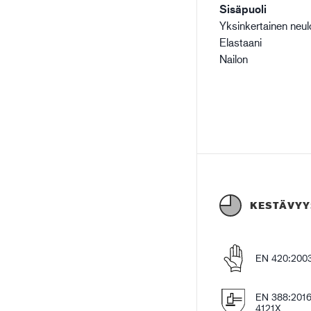
Sisäpuoli
Yksinkertainen neul
Elastaani
Nailon
KESTÄVYY
EN 420:2003
EN 388:201
4121X