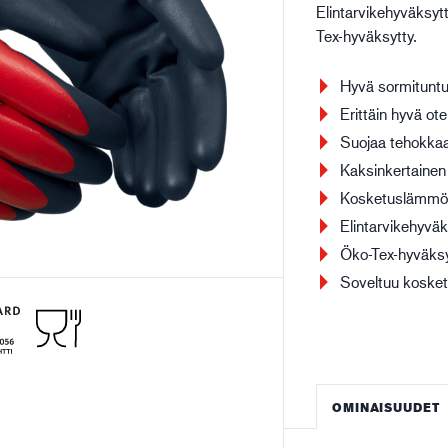
Elintarvikehyväksyt
Rakentaminen ja
Lo
Tex-hyväksytty.
rakennusteollisuus
Hyvä sormitunt
Erittäin hyvä otep
Suojaa tehokkaast
Kaksinkertainen
Kosketuslämmön
Elintarvikehyväk
Öko-Tex-hyväksy
Soveltuu kosket
OMINAISUUDET