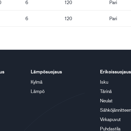
0
6
120
Pari
1
6
120
Pari
us
Lämpösuojaus
Erikoissuojaus
Kylmä
Isku
Lämpö
Tärinä
Neulat
Sähköjännitteen
Virkapuvut
Puhdastila