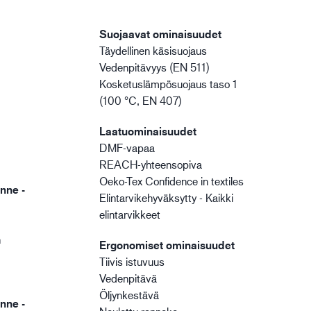
Suojaavat ominaisuudet
Täydellinen käsisuojaus
Vedenpitävyys (EN 511)
Kosketuslämpösuojaus taso 1
(100 °C, EN 407)
Laatuominaisuudet
DMF-vapaa
REACH-yhteensopiva
Oeko-Tex Confidence in textiles
nne -
Elintarvikehyväksytty - Kaikki
elintarvikkeet
n
Ergonomiset ominaisuudet
Tiivis istuvuus
Vedenpitävä
Öljynkestävä
nne -