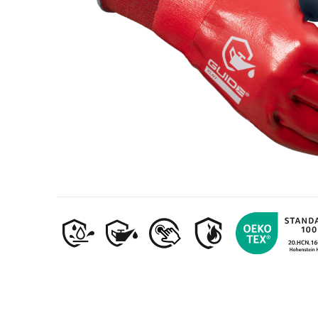
Öljy- ja kaasuteollisuus