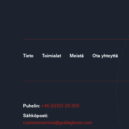
Tieto
Toimialat
Meistä
Ota yhteyttä
Puhelin:
+46 (0)321-29 300
Sähköposti:
customerservice@guidegloves.com