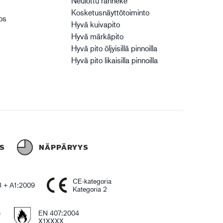
Neulottu ranneke
Kosketusnäyttötoiminto
os
Hyvä kuivapito
Hyvä märkäpito
Hyvä pito öljyisillä pinnoilla
Hyvä pito likaisilla pinnoilla
S
NÄPPÄRYYS
CE-kategoria
 + A1:2009
Kategoria 2
6
EN 407:2004
X1XXXX