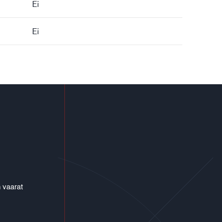
Ei
Ei
 vaarat