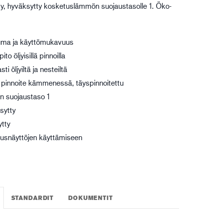
ty, hyväksytty kosketuslämmön suojaustasolle 1. Öko-
gistiikka
uma ja käyttömukavuus
ito öljyisillä pinnoilla
i öljyiltä ja nesteiltä
 pinnoite kämmenessä, täyspinnoitettu
 suojaustaso 1
sytty
tty
usnäyttöjen käyttämiseen
STANDARDIT
DOKUMENTIT