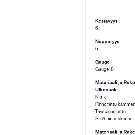
Kestävyys
6
Näppäryys
6
Gauge
Gauge18
Materiaali ja Rake
Ulkopuoli
Nitrile
Pinnoitettu kämme
Täyspinnoitettu
Sileä pintarakenne
Materiaali ja Rake