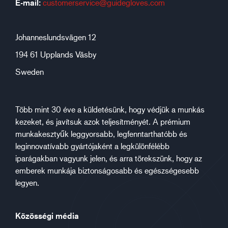
E-mail:
customerservice@guidegloves.com
Johanneslundsvägen 12
194 61 Upplands Väsby
Sweden
Több mint 30 éve a küldetésünk, hogy védjük a munkás
kezeket, és javítsuk azok teljesítményét. A prémium
munkakesztyűk leggyorsabb, legfenntarthatóbb és
leginnovatívabb gyártójaként a legkülönfélébb
iparágakban vagyunk jelen, és arra törekszünk, hogy az
emberek munkája biztonságosabb és egészségesebb
legyen.
Közösségi média