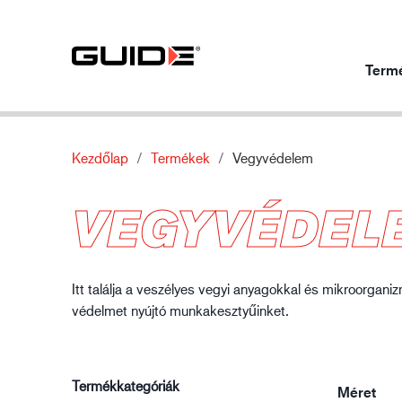
Term
Kezdőlap
Termékek
Vegyvédelem
Termékek felhasználásonként
Termékeink
Ról ről
VEGYVÉDEL
Mechanikai védelem
Szabványok
Rólunk
Vegyvédelem
Jellemzők
Kapcsolattartó
Autóipar
Hővédelem
Anyag
Itt találja a veszélyes vegyi anyagokkal és mikroorganiz
Speciális védelem
védelmet nyújtó munkakesztyűinket.
Termékkategóriák
Méret