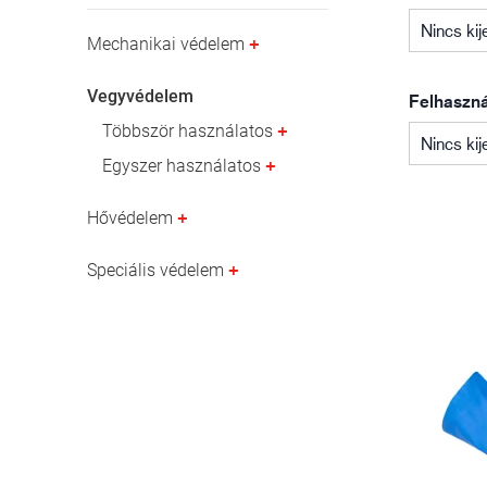
Olaj- és gázipar
Nincs kij
Mechanikai védelem
Vegyvédelem
Felhasznál
Többször használatos
Nincs kij
Egyszer használatos
Hővédelem
Speciális védelem