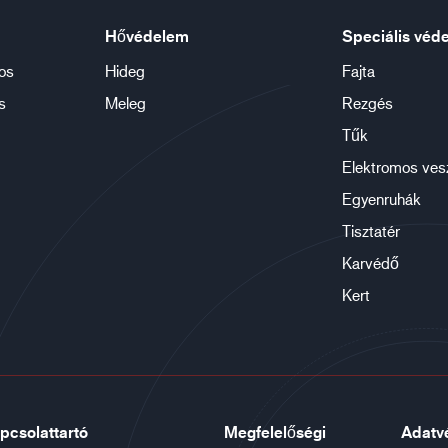
Hővédelem
Speciális véd
os
Hideg
Fajta
s
Meleg
Rezgés
Tűk
Elektromos ves
Egyenruhák
Tisztatér
Karvédő
Kert
pcsolattartó
Megfelelőségi
Adatv