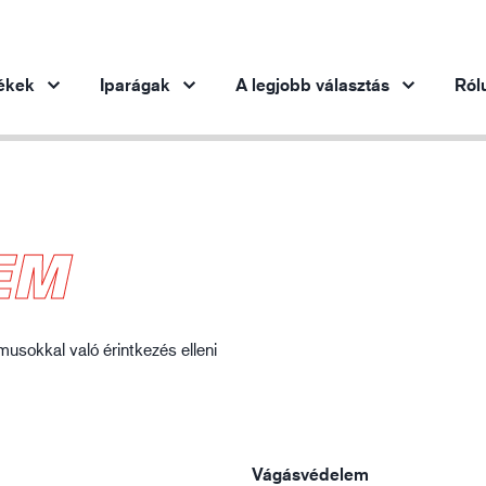
ékek
Iparágak
A legjobb választás
Ról
Termékek iparáganként
Innováció
Ins
EM
Autóipar
Innovatív termékeink
Acélipar
Acélipar
Gé
Gépipar
musokkal való érintkezés elleni
Olaj- és gázipar
Építőipar
Logisztika
Vágásvédelem