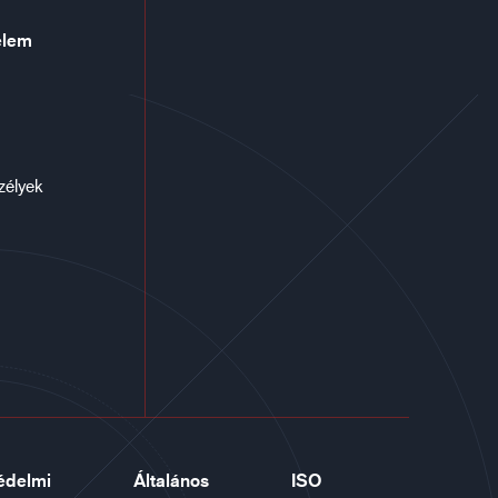
elem
zélyek
édelmi
Általános
ISO