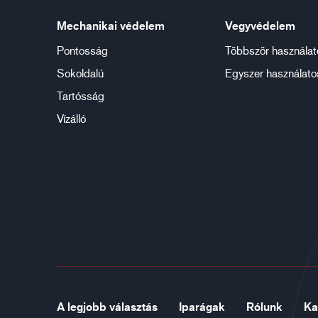
Mechanikai védelem
Vegyvédelem
Pontosság
Többször használat
Sokoldalú
Egyszer használato
Tartósság
Vízálló
A legjobb választás
Iparágak
Rólunk
Ka