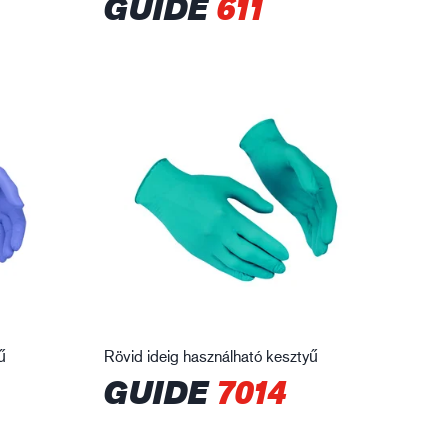
GUIDE
611
ű
Rövid ideig használható kesztyű
GUIDE
7014