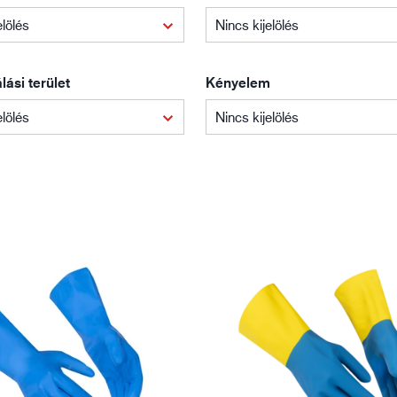
Építőipar
Lo
elölés
Nincs kijelölés
ási terület
Kényelem
elölés
Nincs kijelölés