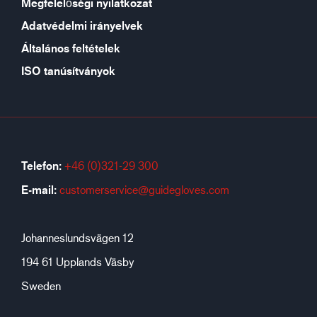
Megfelelőségi nyilatkozat
Adatvédelmi irányelvek
Általános feltételek
ISO tanúsítványok
Telefon:
+46 (0)321-29 300
E-mail:
customerservice@guidegloves.com
Johanneslundsvägen 12
194 61 Upplands Väsby
Sweden