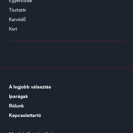
Egyenruhák
Tisztatér
Karvédő
Kert
A legjobb választás
Iparágak
Rólunk
Kapcsolattartó