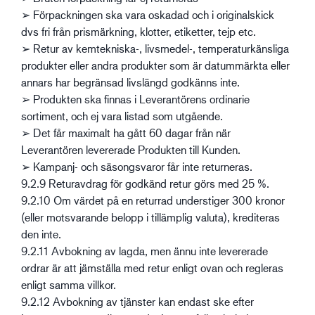
➢ Förpackningen ska vara oskadad och i originalskick
dvs fri från prismärkning, klotter, etiketter, tejp etc.
➢ Retur av kemtekniska-, livsmedel-, temperaturkänsliga
produkter eller andra produkter som är datummärkta eller
annars har begränsad livslängd godkänns inte.
➢ Produkten ska finnas i Leverantörens ordinarie
sortiment, och ej vara listad som utgående.
➢ Det får maximalt ha gått 60 dagar från när
Leverantören levererade Produkten till Kunden.
➢ Kampanj- och säsongsvaror får inte returneras.
9.2.9 Returavdrag för godkänd retur görs med 25 %.
9.2.10 Om värdet på en returrad understiger 300 kronor
(eller motsvarande belopp i tillämplig valuta), krediteras
den inte.
9.2.11 Avbokning av lagda, men ännu inte levererade
ordrar är att jämställa med retur enligt ovan och regleras
enligt samma villkor.
9.2.12 Avbokning av tjänster kan endast ske efter