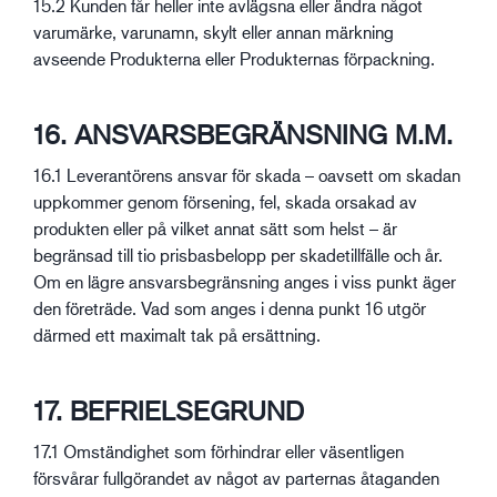
15.2 Kunden får heller inte avlägsna eller ändra något
varumärke, varunamn, skylt eller annan märkning
avseende Produkterna eller Produkternas förpackning.
16. ANSVARSBEGRÄNSNING M.M.
16.1 Leverantörens ansvar för skada – oavsett om skadan
uppkommer genom försening, fel, skada orsakad av
produkten eller på vilket annat sätt som helst – är
begränsad till tio prisbasbelopp per skadetillfälle och år.
Om en lägre ansvarsbegränsning anges i viss punkt äger
den företräde. Vad som anges i denna punkt 16 utgör
därmed ett maximalt tak på ersättning.
17. BEFRIELSEGRUND
17.1 Omständighet som förhindrar eller väsentligen
försvårar fullgörandet av något av parternas åtaganden