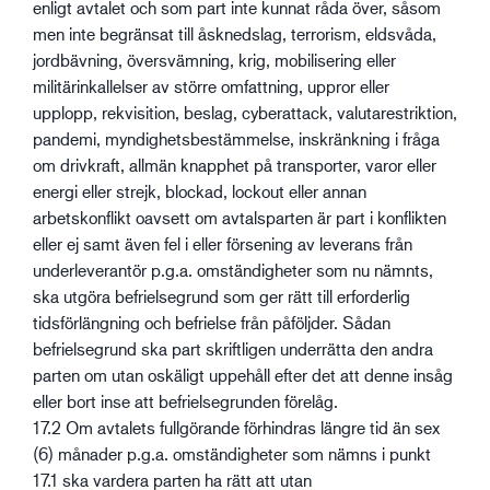
enligt avtalet och som part inte kunnat råda över, såsom
men inte begränsat till åsknedslag, terrorism, eldsvåda,
jordbävning, översvämning, krig, mobilisering eller
militärinkallelser av större omfattning, uppror eller
upplopp, rekvisition, beslag, cyberattack, valutarestriktion,
pandemi, myndighetsbestämmelse, inskränkning i fråga
om drivkraft, allmän knapphet på transporter, varor eller
energi eller strejk, blockad, lockout eller annan
arbetskonflikt oavsett om avtalsparten är part i konflikten
eller ej samt även fel i eller försening av leverans från
underleverantör p.g.a. omständigheter som nu nämnts,
ska utgöra befrielsegrund som ger rätt till erforderlig
tidsförlängning och befrielse från påföljder. Sådan
befrielsegrund ska part skriftligen underrätta den andra
parten om utan oskäligt uppehåll efter det att denne insåg
eller bort inse att befrielsegrunden förelåg.
17.2 Om avtalets fullgörande förhindras längre tid än sex
(6) månader p.g.a. omständigheter som nämns i punkt
17.1 ska vardera parten ha rätt att utan