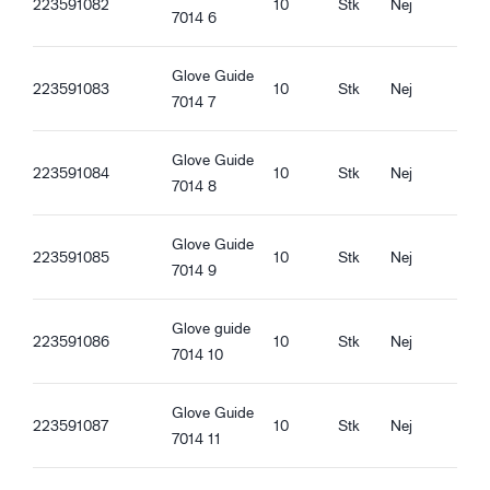
223591082
10
Stk
Nej
REACH registrering
7014 6
Guide 7014_pl-PL_Productsheet.pdf
Chlorering på indersiden
Guide 7014_ro-RO_Productsheet.pdf
Fødevaregodkendt – Alle slags mad
Glove Guide
Guide 7014_hu-HU_Productsheet.pdf
223591083
10
Stk
Nej
7014 7
Guide 7014_et-EE_Productsheet.pdf
Ergonomiske funktioner
Tæt pasform
Glove Guide
Vandtæt
223591084
10
Stk
Nej
7014 8
Olieresistent
Godt tørgreb
Glove Guide
Godt væskegreb
223591085
10
Stk
Nej
7014 9
Godt oliegreb
Glove guide
223591086
10
Stk
Nej
7014 10
Glove Guide
223591087
10
Stk
Nej
7014 11