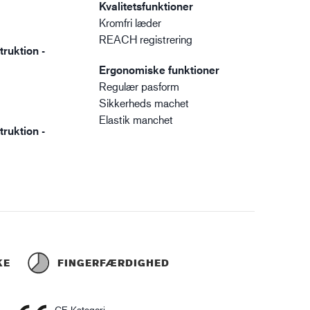
Kvalitetsfunktioner
Kromfri læder
REACH registrering
ruktion -
Ergonomiske funktioner
Regulær pasform
Sikkerheds machet
Elastik manchet
ruktion -
KE
FINGERFÆRDIGHED
CE Kategori