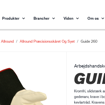
Produkter
Brancher
Viden
Om os
Allround
Allround Præcisionsskåret Og Syet
Guide 260
Produkter per branche
Innovation
Ind
Bilindustrien
Vores innovative produkter
Stålindustrien
Arbejdshandsk
Stålindustrien
Ma
GUI
Maskinindustrien
Olie- og gasindustrien
Bygge- og anlægsvirksomhed
Kromfri, slidstærk 
Logistik
gedenarv, krave i
kevlartråd. Kravens 