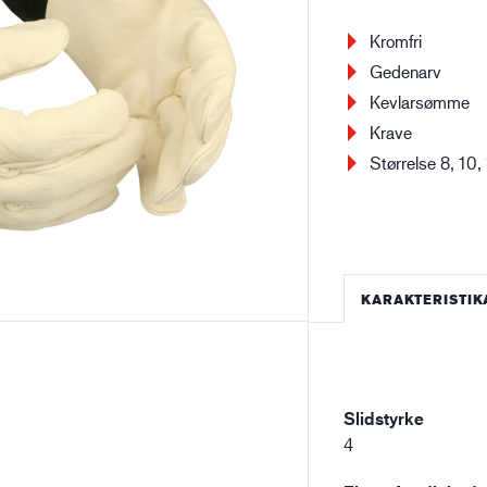
Bygge- og anlægsvirksomhed
Lo
Kromfri
Gedenarv
Kevlarsømme
Krave
Størrelse 8, 10,
KARAKTERISTIK
Slidstyrke
4