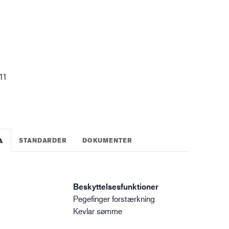
gistik
 11
STANDARDER
DOKUMENTER
A
Beskyttelsesfunktioner
Pegefinger forstærkning
Kevlar sømme