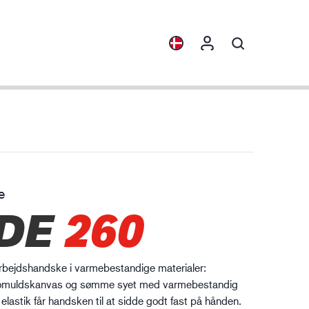
sigt
Produktfamilier
ENVI™
HXFIBR™
e
skinindustrien
DE
260
O.T.™
SPARX™
VIBRO™
arbejdshandske i varmebestandige materialer:
XLNT™
 bomuldskanvas og sømme syet med varmebestandig
elastik får handsken til at sidde godt fast på hånden.