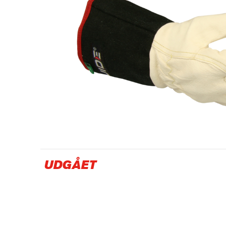
Olie- og gasindustrien
UDGÅET