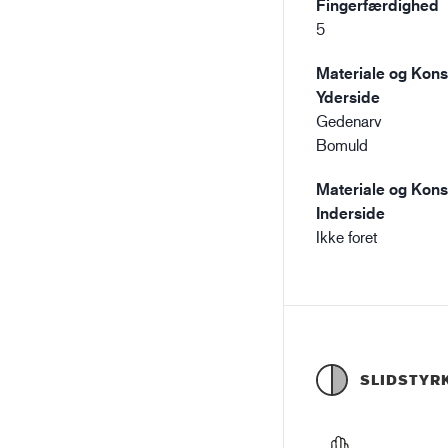
Fingerfærdighed
5
Materiale og Konst
Yderside
Gedenarv
Bomuld
Materiale og Konst
Inderside
Ikke foret
SLIDSTYR