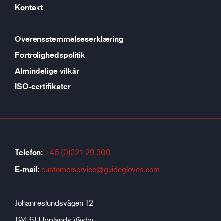
Kontakt
Overensstemmelseserklæring
Fortrolighedspolitik
Almindelige vilkår
ISO-certifikater
Telefon:
+46 (0)321-29 300
E-mail:
customerservice@guidegloves.com
Johanneslundsvägen 12
194 61 Upplands Väsby