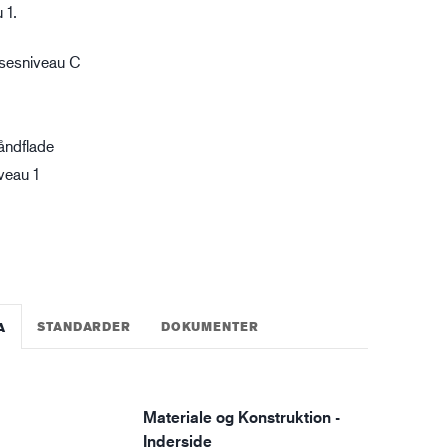
 1.
gistik
sesniveau C
åndflade
veau 1
STANDARDER
DOKUMENTER
A
Materiale og Konstruktion -
Inderside