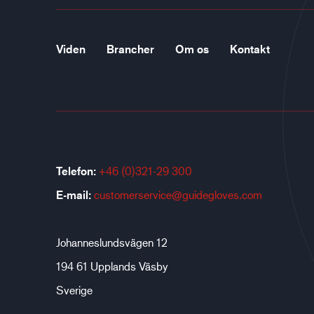
Viden
Brancher
Om os
Kontakt
Telefon:
+46 (0)321-29 300
E-mail:
customerservice@guidegloves.com
Johanneslundsvägen 12
194 61 Upplands Väsby
Sverige