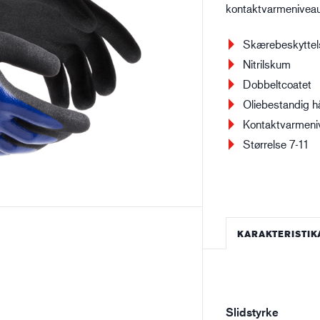
kontaktvarmeniveau
Bygge- og anlægsvirksomhed
Lo
Skærebeskyttel
Nitrilskum
Dobbeltcoatet
Oliebestandig h
Kontaktvarmeni
Størrelse 7-11
KARAKTERISTIK
Slidstyrke