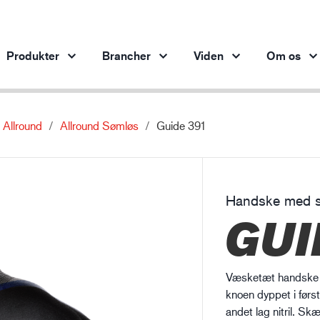
Produkter
Brancher
Viden
Om os
Allround
Allround Sømløs
Guide 391
Produkter per branche
Innovation
Ind
Bilindustrien
Vores innovative produkter
Stålindustrien
Handske med s
Stålindustrien
Ma
GUI
Maskinindustrien
Olie- og gasindustrien
Bygge- og anlægsvirksomhed
Væsketæt handske 
Logistik
knoen dyppet i først
andet lag nitril. S