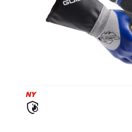
Olie- og gasindustrien
NY