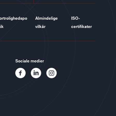
ortrolighedspo
Almindelige
ISO-
tik
vilkår
certifikater
Sociale medier