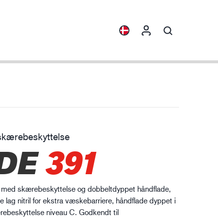
sigt
Produktfamilier
ENVI™
HXFIBR™
kærebeskyttelse
skinindustrien
DE
391
O.T.™
SPARX™
VIBRO™
med skærebeskyttelse og dobbeltdyppet håndflade,
XLNT™
e lag nitril for ekstra væskebarriere, håndflade dyppet i
kærebeskyttelse niveau C. Godkendt til