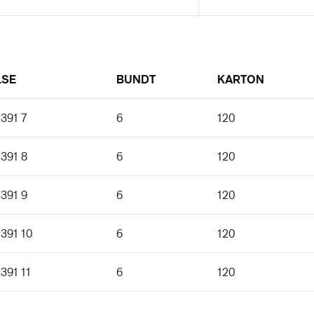
LSE
BUNDT
KARTON
 391 7
6
120
 391 8
6
120
 391 9
6
120
 391 10
6
120
 391 11
6
120