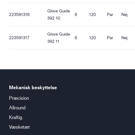
Regulær pasform
Glove Guide
Olieresistent håndflade
223591316
6
120
Par
Nej
392 10
Sikkerheds machet
Godt tørgreb
Godt væskegreb
Glove Guide
223591317
6
120
Par
Nej
Godt oliegreb
392 11
Mekanisk beskyttelse
Præcision
Allround
Kraftig
Væsketæt