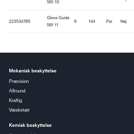
581 10
Glove Guide
223534785
6
144
Par
Nej
581 11
Mekanisk beskyttelse
Præcision
Allround
Kraftig
Væsketæt
Kemisk beskyttelse