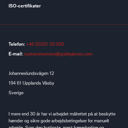
ISO-certifikater
Telefon:
+46 (0)321-29 300
E-mail:
customerservice@guidegloves.com
Johanneslundsvägen 12
194 61 Upplands Väsby
Sverige
I mere end 30 år har vi arbejdet målrettet på at beskytte
hænder og sikre gode arbejdsbetingelser for manuelt
arbejde. Som den hurtigste, mest bæredygtige og