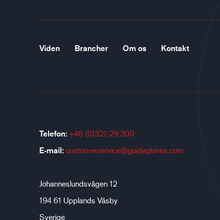
Viden
Brancher
Om os
Kontakt
Telefon:
+46 (0)321-29 300
E-mail:
customerservice@guidegloves.com
Johanneslundsvägen 12
194 61 Upplands Väsby
Sverige