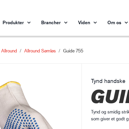
Produkter
Brancher
Viden
Om os
Allround
Allround Sømløs
Guide 755
Produkter per branche
Innovation
Ind
Bilindustrien
Vores innovative produkter
Stålindustrien
Tynd handske
Stålindustrien
Ma
GUI
Maskinindustrien
Olie- og gasindustrien
Bygge- og anlægsvirksomhed
Tynd og smidig str
Logistik
som giver et godt g