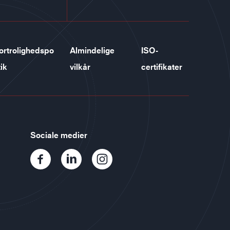
ortrolighedspo
Almindelige
ISO-
tik
vilkår
certifikater
Sociale medier