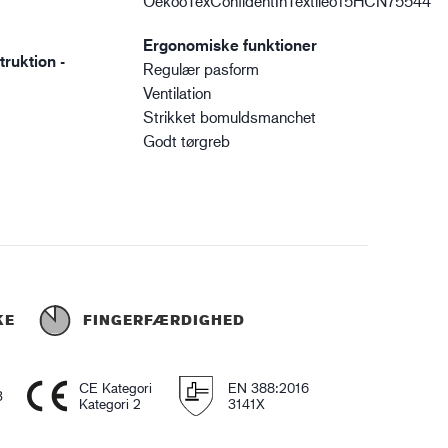
OekooTexConfidentInTextileo15HCN75544
Ergonomiske funktioner
ruktion -
Regulær pasform
Ventilation
Strikket bomuldsmanchet
Godt tørgreb
KE
FINGERFÆRDIGHED
CE Kategori
EN 388:2016
3
Kategori 2
3141X