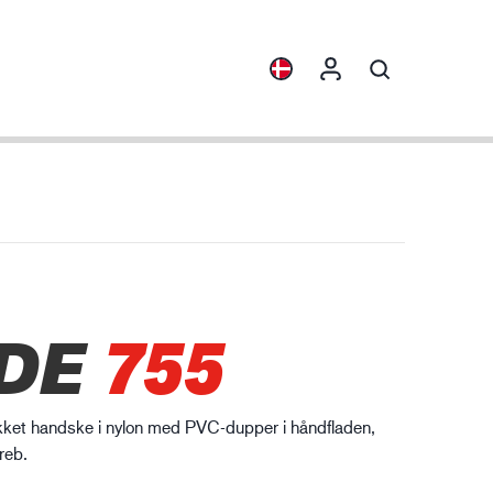
sigt
Produktfamilier
ENVI™
HXFIBR™
skinindustrien
DE
755
O.T.™
SPARX™
VIBRO™
ikket handske i nylon med PVC-dupper i håndfladen,
XLNT™
reb.