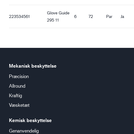
Glove Guide
223534561
6
72
Par
Ja
295 11
Mekanisk beskyttelse
Præcision
Allround
Kraftig
Væsketæt
Kemisk beskyttelse
Genanvendelig