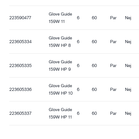
Vandtæt håndflade
Strikket bomuldsmanchet
Glove Guide
Touch funktion
223590477
6
60
Par
Nej
159W 11
Hi-Vis materiale
Godt tørgreb
Godt væskegreb
Glove Guide
223605334
6
60
Par
Nej
Godt isende greb
159W HP 8
Glove Guide
223605335
6
60
Par
Nej
159W HP 9
Glove Guide
223605336
6
60
Par
Nej
159W HP 10
Glove Guide
223605337
6
60
Par
Nej
159W HP 11