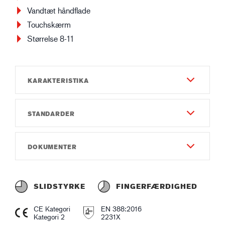
Vandtæt håndflade
Touchskærm
Størrelse 8-11
KARAKTERISTIKA
STANDARDER
Slidstyrke
6
EN 388:2016
DOKUMENTER
Fingerfærdighed
2231X
5
Brugsanvisning
EN 511:2006
Gauge
Instruction of use GUIDE 159W.pdf
X2X
SLIDSTYRKE
FINGERFÆRDIGHED
Gauge15
Overensstemmelseserklæring
EN 407:2020
CE Kategori
EN 388:2016
Materiale og Konstruktion - Yderside
Declaration of Conformity GUIDE 159W.pdf
Kategori 2
2231X
X2XXXX