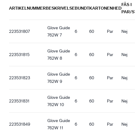
Guide 762W_nl-NL_Productsheet.pdf
FÅS I
REACH registrering
Guide 762W_de-DE_Productsheet.pdf
ARTIKELNUMMER
BESKRIVELSE
BUNDT
KARTON
ENHED
PAR/S
Guide 762W_es-ES_Productsheet.pdf
Ergonomiske funktioner
Guide 762W_it-IT_Productsheet.pdf
Regulær pasform
Glove Guide
Guide 762W_fr-FR_Productsheet.pdf
223531807
6
60
Par
Nej
Åben manchet
762W 7
Guide 762W_pl-PL_Productsheet.pdf
Elastik manchet
Guide 762W_ro-RO_Productsheet.pdf
Godt tørgreb
Glove Guide
Guide 762W_hu-HU_Productsheet.pdf
223531815
6
60
Par
Nej
762W 8
Guide 762W_et-EE_Productsheet.pdf
Glove Guide
223531823
6
60
Par
Nej
762W 9
Glove Guide
223531831
6
60
Par
Nej
762W 10
Glove Guide
223531849
6
60
Par
Nej
762W 11