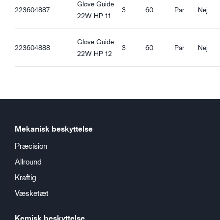
Godt væskegreb
Glove Guide
223604887
3
60
Par
Nej
Godt isende greb
22W HP 11
Glove Guide
223604888
3
60
Par
Nej
22W HP 12
Mekanisk beskyttelse
Præcision
Allround
Kraftig
Væsketæt
Kemisk beskyttelse