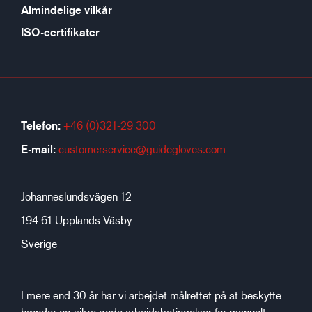
Almindelige vilkår
ISO-certifikater
Telefon:
+46 (0)321-29 300
E-mail:
customerservice@guidegloves.com
Johanneslundsvägen 12
194 61 Upplands Väsby
Sverige
I mere end 30 år har vi arbejdet målrettet på at beskytte
hænder og sikre gode arbejdsbetingelser for manuelt