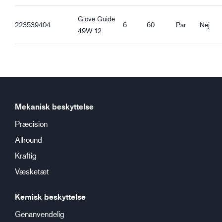
Glove Guide
223539404
6
60
Par
Nej
49W 12
Mekanisk beskyttelse
Præcision
Allround
Kraftig
Væsketæt
Kemisk beskyttelse
Genanvendelig