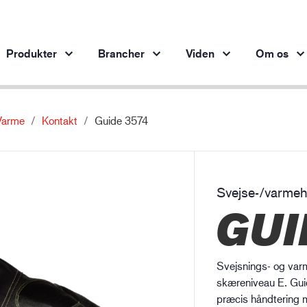
Produkter
Brancher
Viden
Om os
Varme
Kontakt
Guide 3574
Produkter per branche
Innovation
Ind
Bilindustrien
Vores innovative produkter
Stålindustrien
Svejse-/varme
Stålindustrien
Ma
GUI
Maskinindustrien
Olie- og gasindustrien
Bygge- og anlægsvirksomhed
Svejsnings- og var
Logistik
skæreniveau E. Guid
præcis håndtering m