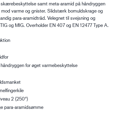
ld skærebeskyttelse samt meta-aramid på håndryggen
gistik
se mod varme og gnister. Slidstærk bomuldskrage og
ndig para-aramidtråd. Velegnet til svejsning og
 TIG og MIG. Overholder EN 407 og EN 12477 Type A.
uktion
dfor
 håndryggen for øget varmebeskyttelse
ldsmanket
elfingerkile
iveau 2 (250°)
ge para-aramidsømme