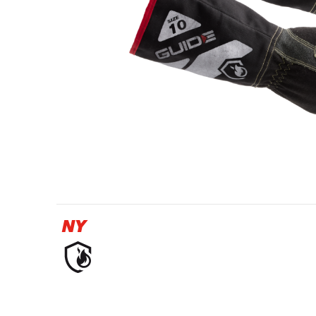
Olie- og gasindustrien
NY