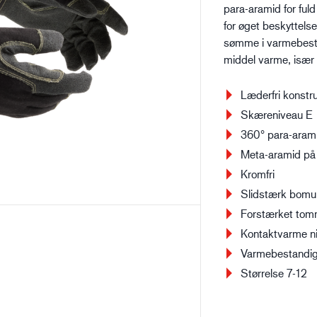
para-aramid for fu
Bygge- og anlægsvirksomhed
Lo
for øget beskyttel
sømme i varmebesta
middel varme, især
Læderfri konstr
Skæreniveau E
360° para-arami
Meta-aramid på
Kromfri
Slidstærk bomu
Forstærket tomm
Kontaktvarme n
Varmebestandi
Størrelse 7-12