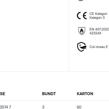
CE Kategori
Kategori 3
EN 407:202
42324X
Cut niveau E
LSE
BUNDT
KARTON
 3574 7
3
60