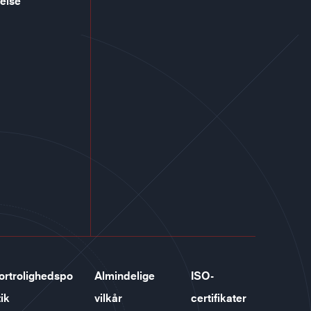
else
ortrolighedspo
Almindelige
ISO-
tik
vilkår
certifikater