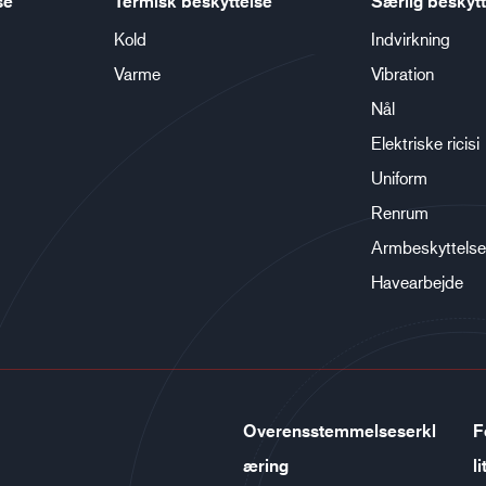
se
Termisk beskyttelse
Særlig beskytt
Kold
Indvirkning
Varme
Vibration
Nål
Elektriske ricisi
Uniform
Renrum
Armbeskyttelse
Havearbejde
Overensstemmelseserkl
F
æring
li