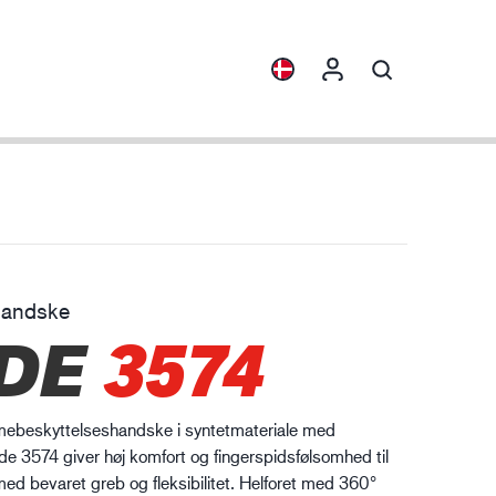
sigt
Produktfamilier
ENVI™
HXFIBR™
handske
skinindustrien
DE
3574
O.T.™
SPARX™
VIBRO™
mebeskyttelseshandske i syntetmateriale med
XLNT™
e 3574 giver høj komfort og fingerspidsfølsomhed til
ed bevaret greb og fleksibilitet. Helforet med 360°