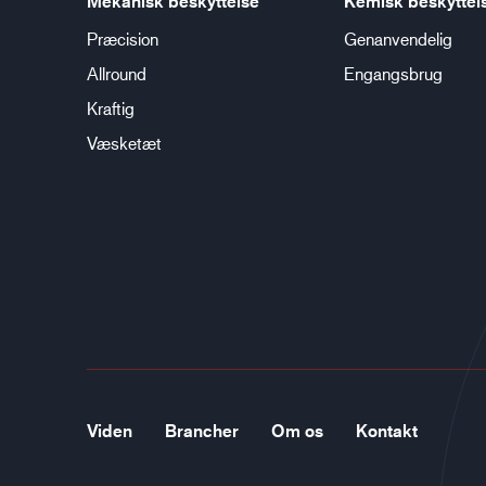
Mekanisk beskyttelse
Kemisk beskyttel
Præcision
Genanvendelig
Allround
Engangsbrug
Kraftig
Væsketæt
Viden
Brancher
Om os
Kontakt