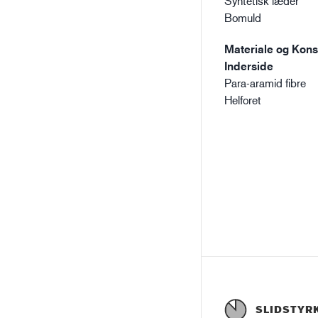
Syntetisk læder
Bomuld
Materiale og Konst
Inderside
Para-aramid fibre
Helforet
SLIDSTYR