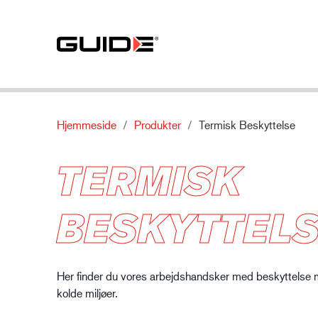
Hjemmeside
Produkter
Termisk Beskyttelse
Produkter per brug
Vores produkter
Om
TERMISK
Mekanisk beskyttelse
Standarder
Om os
Kemisk beskyttelse
Funktioner
Kontakt
Bilindustrien
BESKYTTEL
Termisk beskyttelse
Materiale
Særlig beskyttelse
Her finder du vores arbejdshandsker med beskyttelse mo
kolde miljøer.