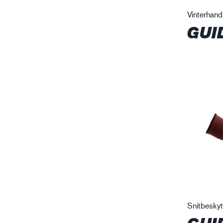
Vinterhan
GUI
Snitbesky