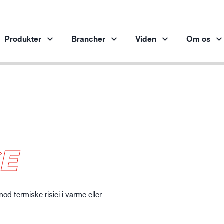
Produkter
Brancher
Viden
Om os
Produkter per branche
Innovation
Ind
Bilindustrien
Vores innovative produkter
Stålindustrien
Stålindustrien
Ma
SE
Maskinindustrien
Olie- og gasindustrien
Bygge- og anlægsvirksomhed
d termiske risici i varme eller
Logistik