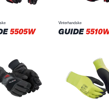
dske
Vinterhandske
DE
5505W
GUIDE
5510