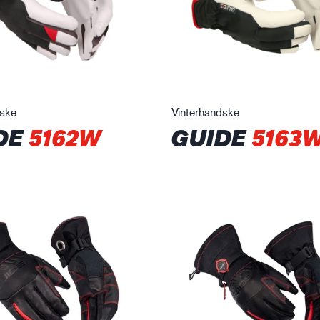
dske
Vinterhandske
DE
5162W
GUIDE
5163