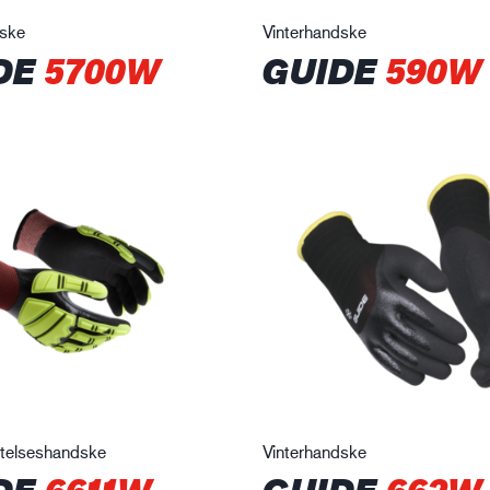
dske
Vinterhandske
DE
5700W
GUIDE
590W
ttelseshandske
Vinterhandske