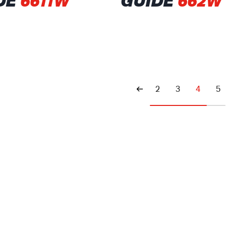
DE
6611W
GUIDE
662W
2
3
4
5