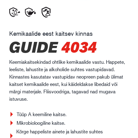
Kemikaalide eest kaitsev kinnas
GUIDE
4034
Keemiakaitsekindad ohtlike kemikaalide vastu. Happete,
leeliste, lahustite ja alkoholide suhtes vastupidavad.
Kinnastes kasutatav vastupidav neopreen pakub ülimat
kaitset kemikaalide eest, kui käideldakse libedaid või
märgi materjale. Fliisvoodriga, tagavad nad mugava
istuvuse.
Tüüp A keemiline kaitse.
Mikrobioloogiline kaitse.
Kõrge happeliste ainete ja lahustite suhtes