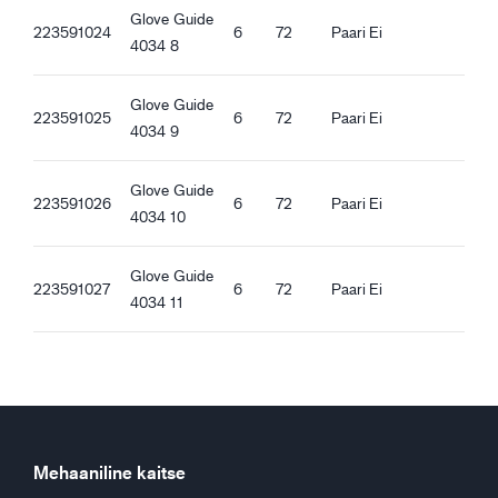
Glove Guide
223591024
6
72
Paari
Ei
4034 8
Ergonoomilised omadused
Standardne lõige
Veekindlad
Glove Guide
223591025
6
72
Paari
Ei
Õlikindlad
4034 9
Sirge mansett
Hea haare kuivadel pindadel
Glove Guide
223591026
6
72
Paari
Ei
Hea haare märgadel pindadel
4034 10
Hea haare õlistel pindadel
Glove Guide
223591027
6
72
Paari
Ei
4034 11
Mehaaniline kaitse