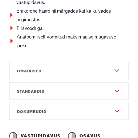
vastupidavus.
Erakordne haare nii märgades kui ka kuivades
tingimustes.
Fliisvoodriga.
Anatoomiliselt vormitud maksimaalse mugavuse
jaoks.
OMADUSED
STANDARDID
Vastupidavus
4
EN 388:2016
DOKUMENDID
Osavus
3110X
4
Kasutusjuhend
EN ISO 374-1:2016 Tüüp A
Kogupikkus (cm)
Instruction of Use GUIDE 4034.pdf
AKLMNOPST
VASTUPIDAVUS
OSAVUS