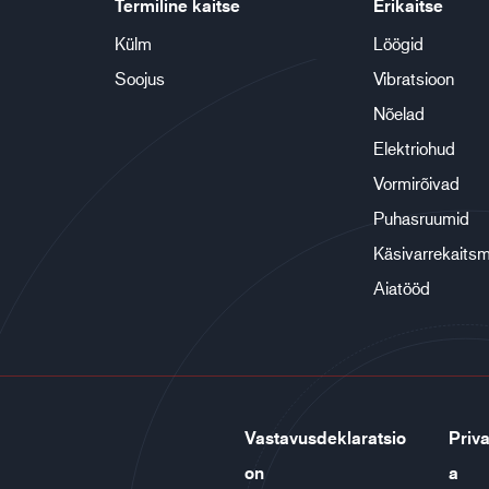
Termiline kaitse
Erikaitse
Külm
Löögid
Soojus
Vibratsioon
Nõelad
Elektriohud
Vormirõivad
Puhasruumid
Käsivarrekaits
Aiatööd
Vastavusdeklaratsio
Priva
on
a