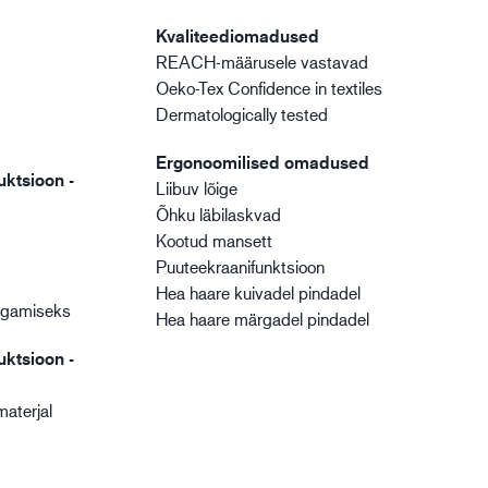
Kvaliteediomadused
REACH-määrusele vastavad
Oeko-Tex Confidence in textiles
Dermatologically tested
Ergonoomilised omadused
uktsioon -
Liibuv lõige
Õhku läbilaskvad
Kootud mansett
Puuteekraanifunktsioon
Hea haare kuivadel pindadel
agamiseks
Hea haare märgadel pindadel
uktsioon -
aterjal