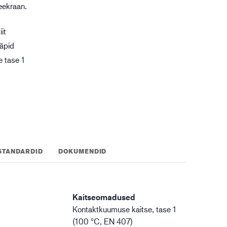
teekraan.
gistika
it
 täpid
 tase 1
STANDARDID
DOKUMENDID
Kaitseomadused
Kontaktkuumuse kaitse, tase 1
(100 °C, EN 407)