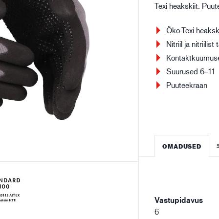
Texi heakskiit. Puu
Ehitustööstus
Lo
Öko-Texi heakski
Nitriil ja nitriilist
Kontaktkuumuse
Suurused 6–11
Puuteekraan
OMADUSED
Vastupidavus
6