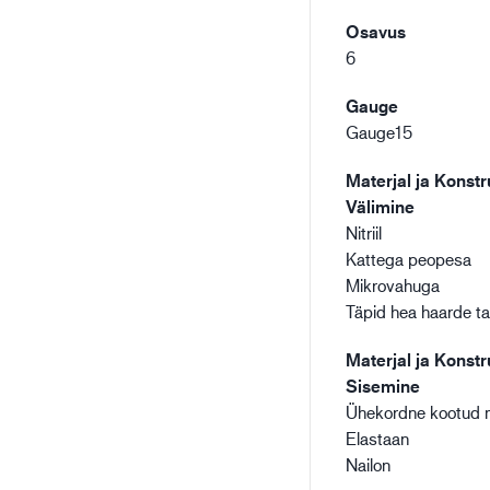
Osavus
6
Gauge
Gauge15
Materjal ja Konstr
Välimine
Nitriil
Kattega peopesa
Mikrovahuga
Täpid hea haarde t
Materjal ja Konstr
Sisemine
Ühekordne kootud m
Elastaan
Nailon