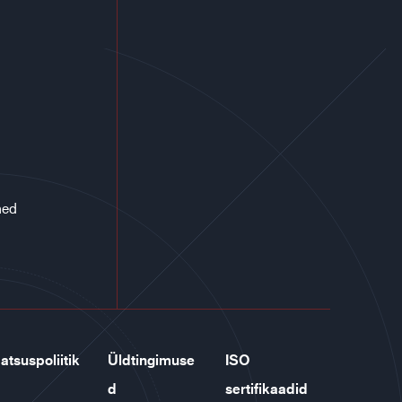
med
atsuspoliitik
Üldtingimuse
ISO
d
sertifikaadid