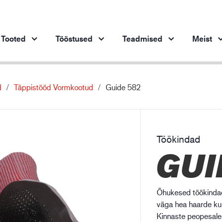
Tooted
Tööstused
Teadmised
Meist
d
Täppistööd Vormkootud
Guide 582
Tooted tööstusharude kaupa
Innovatsioon
Ins
Autotööstus
Meie uuenduslikud tooted
Terasetööstus
Töökindad
Terasetööstus
Ma
GUI
Masinaehitus
Nafta- ja gaasitööstus
Ehitustööstus
Õhukesed töökindad,
Logistika
väga hea haarde kui
Kinnaste peopesale l