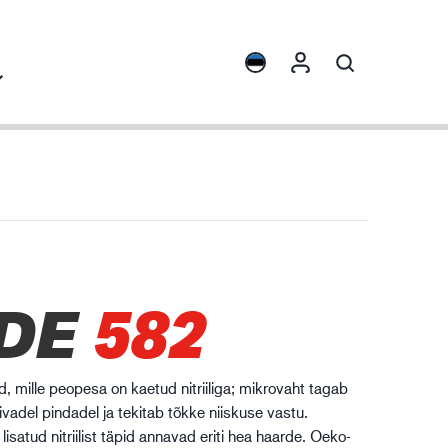
ights
Tootekollektsioonid
ENVI™
HXFIBR™
sinaehitus
DE
582
O.T.™
SPARX™
VIBRO™
 mille peopesa on kaetud nitriiliga; mikrovaht tagab
XLNT™
vadel pindadel ja tekitab tõkke niiskuse vastu.
isatud nitriilist täpid annavad eriti hea haarde. Oeko-