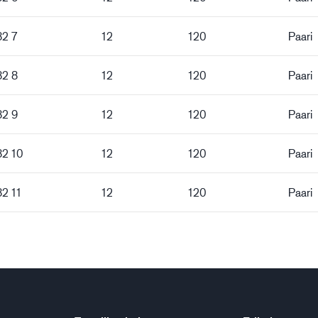
82 7
12
120
Paari
82 8
12
120
Paari
82 9
12
120
Paari
82 10
12
120
Paari
82 11
12
120
Paari