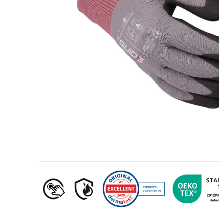
Nafta- ja gaasitööstus