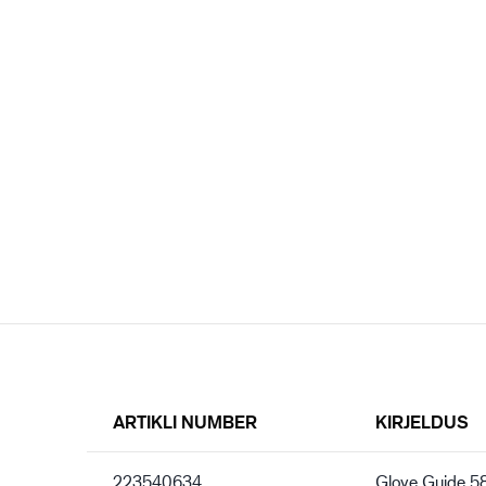
ARTIKLI NUMBER
KIRJELDUS
223540634
Glove Guide 5