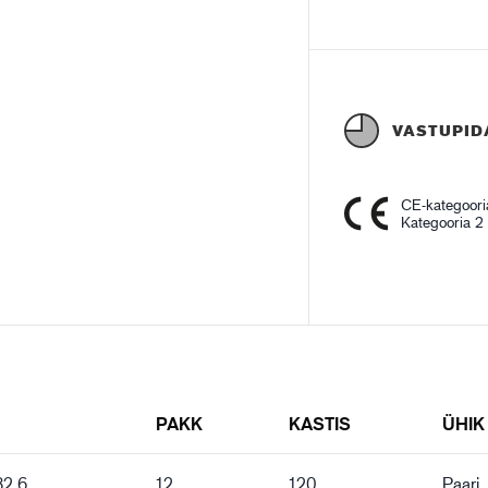
VASTUPID
CE-kategoori
Kategooria 2
PAKK
KASTIS
ÜHIK
82 6
12
120
Paari