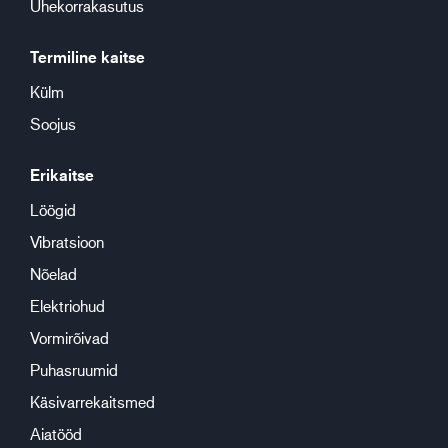
Ühekorrakasutus
Termiline kaitse
Külm
Soojus
Erikaitse
Löögid
Vibratsioon
Nõelad
Elektriohud
Vormirõivad
Puhasruumid
Käsivarrekaitsmed
Aiatööd