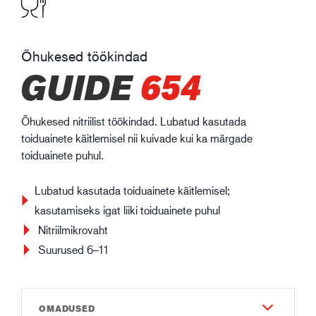
Õhukesed töökindad
GUIDE
654
Õhukesed nitriilist töökindad. Lubatud kasutada
toiduainete käitlemisel nii kuivade kui ka märgade
toiduainete puhul.
Lubatud kasutada toiduainete käitlemisel;
kasutamiseks igat liiki toiduainete puhul
Nitriilmikrovaht
Suurused 6–11
OMADUSED