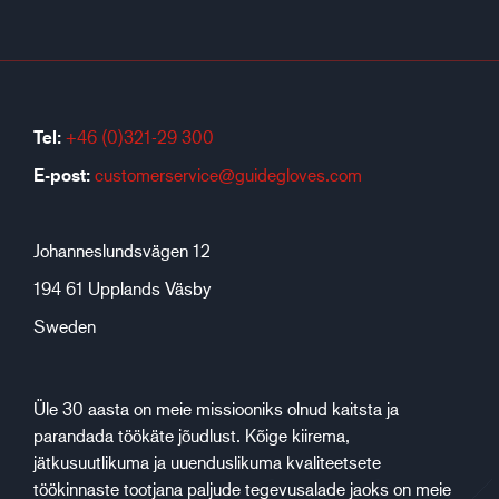
Tel:
+46 (0)321-29 300
E-post:
customerservice@guidegloves.com
Johanneslundsvägen 12
194 61 Upplands Väsby
Sweden
Üle 30 aasta on meie missiooniks olnud kaitsta ja
parandada töökäte jõudlust. Kõige kiirema,
jätkusuutlikuma ja uuenduslikuma kvaliteetsete
töökinnaste tootjana paljude tegevusalade jaoks on meie