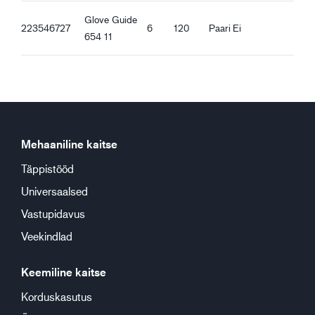
Glove Guide
223546727
6
120
Paari
Ei
654 11
Mehaaniline kaitse
Täppistööd
Universaalsed
Vastupidavus
Veekindlad
Keemiline kaitse
Korduskasutus