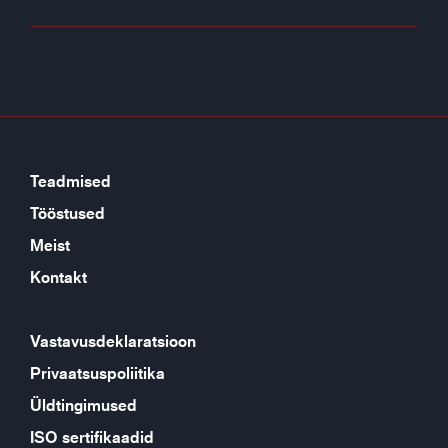
Teadmised
Tööstused
Meist
Kontakt
Vastavusdeklaratsioon
Privaatsuspoliitika
Üldtingimused
ISO sertifikaadid