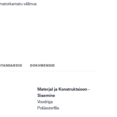
lmatorkamatu välimus
gistika
k
t
STANDARDID
DOKUMENDID
Materjal ja Konstruktsioon -
Sisemine
Voodriga
Polüesterfliis