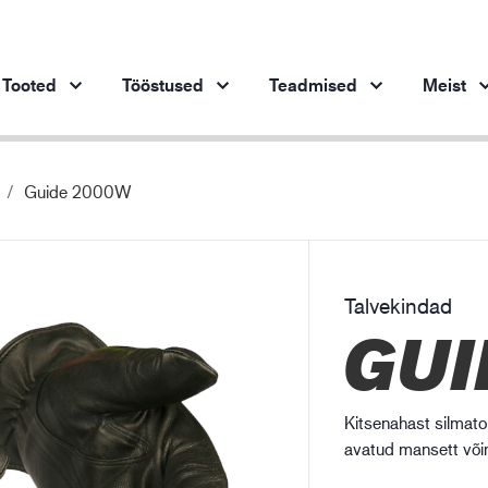
Tooted
Tööstused
Teadmised
Meist
Guide 2000W
Tooted tööstusharude kaupa
Innovatsioon
Ins
Autotööstus
Meie uuenduslikud tooted
Terasetööstus
Talvekindad
Terasetööstus
Ma
GUI
Masinaehitus
Nafta- ja gaasitööstus
Ehitustööstus
Kitsenahast silmato
Logistika
avatud mansett võim