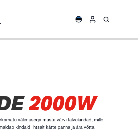
ights
Tootekollektsioonid
ENVI™
HXFIBR™
sinaehitus
DE
2000W
O.T.™
SPARX™
VIBRO™
rkamatu välimusega musta värvi talvekindad, mille
XLNT™
aldab kindaid lihtsalt kätte panna ja ära võtta.