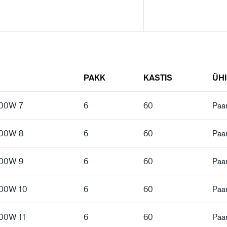
PAKK
KASTIS
ÜH
000W 7
6
60
Paar
000W 8
6
60
Paar
000W 9
6
60
Paar
000W 10
6
60
Paar
000W 11
6
60
Paar