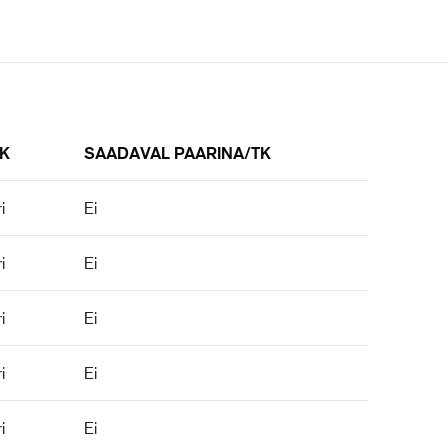
IK
SAADAVAL PAARINA/TK
i
Ei
i
Ei
i
Ei
i
Ei
i
Ei