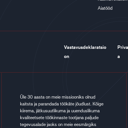
Aiatööd
Vastavusdeklaratsio
Priva
on
a
Üle 30 aasta on meie missiooniks olnud
kaitsta ja parandada töökäte jõudlust. Kõige
kiirema, jätkusuutlikuma ja uuenduslikuma
kvaliteetsete töökinnaste tootjana paljude
tegevusalade jaoks on meie eesmärgiks