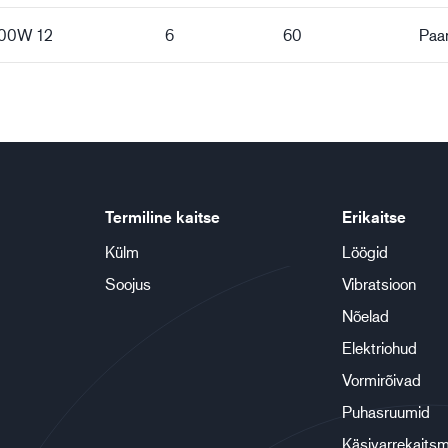
000W 12
6
60
Paar
Termiline kaitse
Erikaitse
Külm
Löögid
Soojus
Vibratsioon
Nõelad
Elektriohud
Vormirõivad
Puhasruumid
Käsivarrekaits