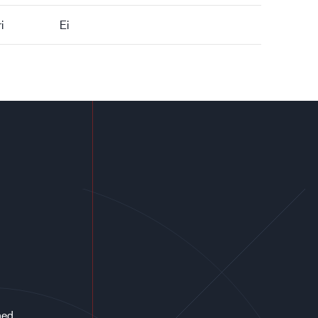
i
Ei
med