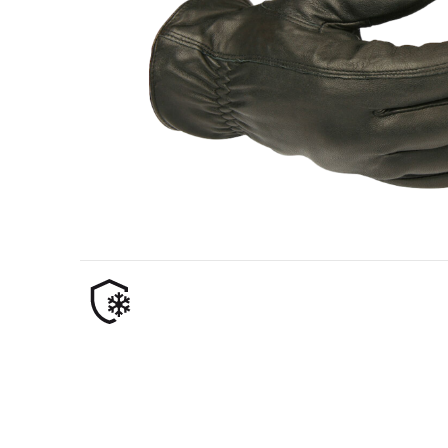
Nafta- ja gaasitööstus