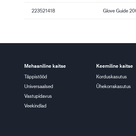
223521418
Glove Guide 2
Mehaaniline kaitse
Keemiline kaitse
Täppistööd
Korduskasutus
Universaalsed
Ühekorrakasutus
Vastupidavus
Veekindlad