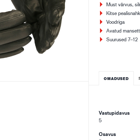
Must värvus, si
Ehitustööstus
Lo
Kitse pealisnah
Voodriga
Avatud manset
Suurused 7–12
OMADUSED
Vastupidavus
5
Osavus