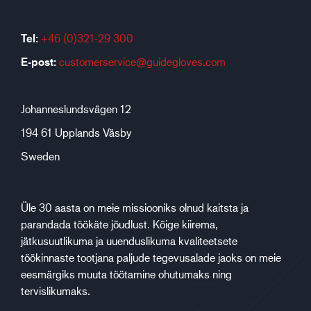
Tel:
+46 (0)321-29 300
E-post:
customerservice@guidegloves.com
Johanneslundsvägen 12
194 61 Upplands Väsby
Sweden
Üle 30 aasta on meie missiooniks olnud kaitsta ja
parandada töökäte jõudlust. Kõige kiirema,
jätkusuutlikuma ja uuenduslikuma kvaliteetsete
töökinnaste tootjana paljude tegevusalade jaoks on meie
eesmärgiks muuta töötamine ohutumaks ning
tervislikumaks.