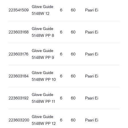
Hea haare lumistel ja jäistel pindadel
Glove Guide
223541509
6
60
Paari
Ei
5148W 12
Glove Guide
223603168
6
60
Paari
Ei
5148W PP 8
Glove Guide
223603176
6
60
Paari
Ei
5148W PP 9
Glove Guide
223603184
6
60
Paari
Ei
5148W PP 10
Glove Guide
223603192
6
60
Paari
Ei
5148W PP 11
Glove Guide
223603200
6
60
Paari
Ei
5148W PP 12