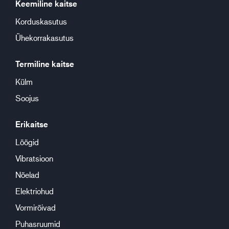
Keemiline kaitse
Korduskasutus
Ühekorrakasutus
Termiline kaitse
Külm
Soojus
Erikaitse
Löögid
Vibratsioon
Nõelad
Elektriohud
Vormirõivad
Puhasruumid