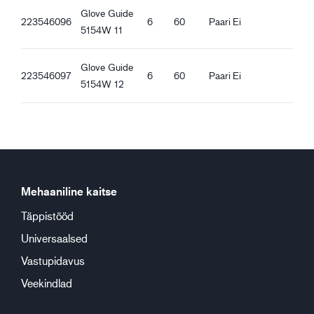
Glove Guide
Sooja voodriga
223546096
6
60
Paari
Ei
5154W 11
Vetthülgavad
Turvamansett
Randmeosas kummipael
Glove Guide
223546097
6
60
Paari
Ei
Valgustpeegeldavad detailid
5154W 12
Hea haare kuivadel pindadel
Hea haare lumistel ja jäistel pindadel
Mehaaniline kaitse
Täppistööd
Universaalsed
Vastupidavus
Veekindlad