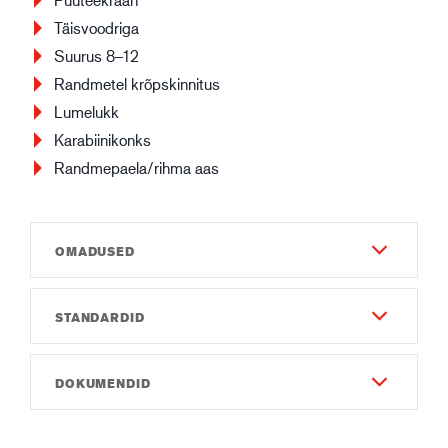
Täisvoodriga
Suurus 8–12
Randmetel krõpskinnitus
Lumelukk
Karabiinikonks
Randmepaela/rihma aas
OMADUSED
STANDARDID
Materjal ja Konstruktsioon - Välimine
Kitse pealisnahk
EN 388:2016
Guide GTX – syntetic leather
DOKUMENDID
3122X
Nailon
PU
Kasutusjuhend
EN 511:2006