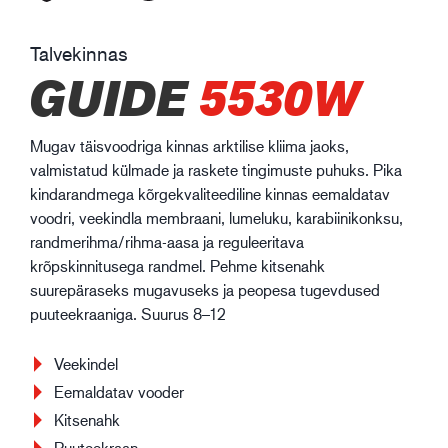
Talvekinnas
GUIDE
5530W
Mugav täisvoodriga kinnas arktilise kliima jaoks,
valmistatud külmade ja raskete tingimuste puhuks. Pika
kindarandmega kõrgekvaliteediline kinnas eemaldatav
voodri, veekindla membraani, lumeluku, karabiinikonksu,
randmerihma/rihma-aasa ja reguleeritava
krõpskinnitusega randmel. Pehme kitsenahk
suurepäraseks mugavuseks ja peopesa tugevdused
puuteekraaniga. Suurus 8–12
Veekindel
Eemaldatav vooder
Kitsenahk
Puuteekraan