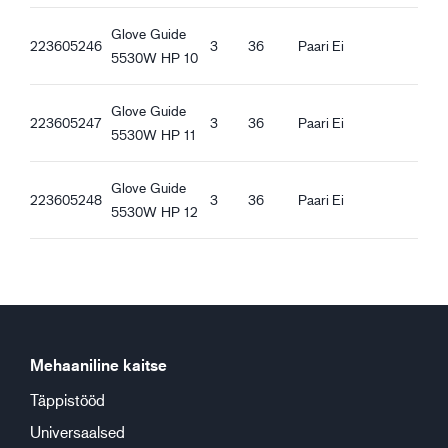
REACH-määrusele vastavad
Guide 5530W_et-EE_Productsheet.pdf
Glove Guide
223605246
3
36
Paari
Ei
Ergonoomilised omadused
5530W HP 10
Lai lõige
Sooja voodriga
Glove Guide
Tuulekindlad
223605247
3
36
Paari
Ei
5530W HP 11
Veekindlad
Lumelukk
Glove Guide
Avatud mansett
223605248
3
36
Paari
Ei
5530W HP 12
Takjapael
Randmeosas kummipael
Hea haare kuivadel pindadel
Hea haare märgadel pindadel
Hea haare lumistel ja jäistel pindadel
Mehaaniline kaitse
Täppistööd
Universaalsed