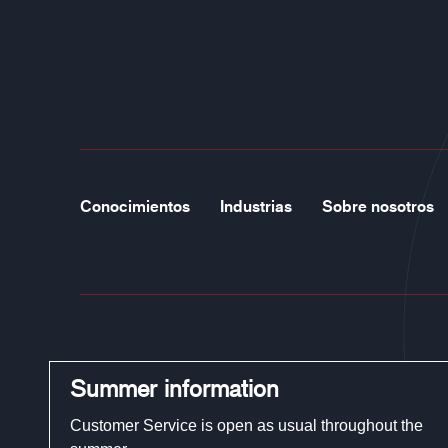
Conocimientos
Industrias
Sobre nosotros
Teléfono:
+46 (0)321-29 300
Summer information
Correo electrónico:
Customer Service is open as usual throughout the
customerservice@guidegloves.com