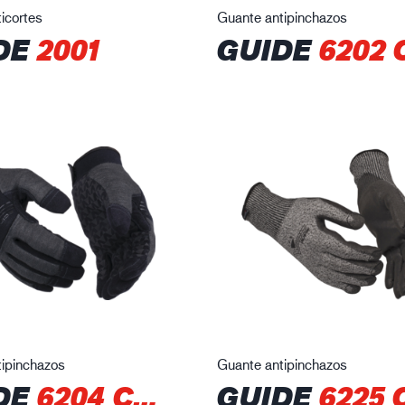
icortes
Guante antipinchazos
DE
2001
GUIDE
6202 CP
ipinchazos
Guante antipinchazos
DE
6204 CPN
GUIDE
6225 CP