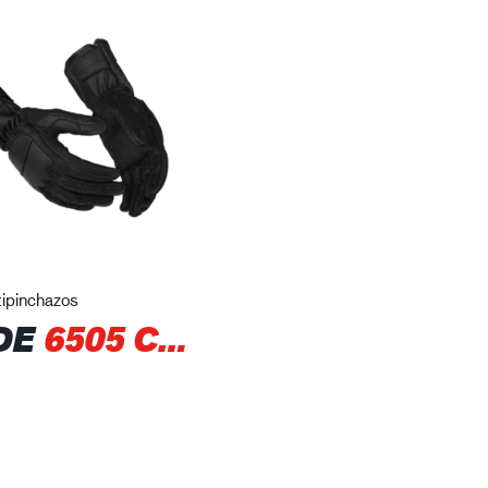
ipinchazos
DE
6505 CPN