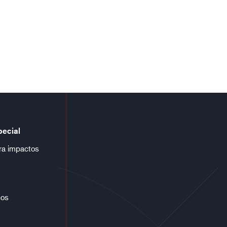
pecial
ra impactos
cos