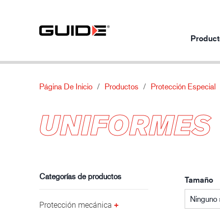
Product
Página De Inicio
Productos
Protección Especial
Productos por uso
Nuestros productos
Sobre
UNIFORMES
Protección mecánica
Normas
Sobre nosotros
Protección química
Características
Contacto
Industria automotriz
Protección térmica
Material
Protección especial
Categorías de productos
Tamaño
Ninguno 
Protección mecánica