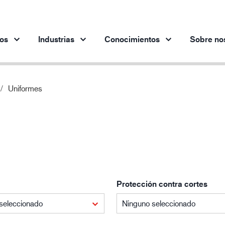
os
Industrias
Conocimientos
Sobre no
Uniformes
Productos por industria
Innovación
Per
Industria automotriz
Nuestros productos innovadores
Industria siderúrgica
Industria siderúrgica
In
Industria de la ingeniería
Industria petrolera y gasística
Protección contra cortes
Edificación y construcción
Logística
seleccionado
Ninguno seleccionado