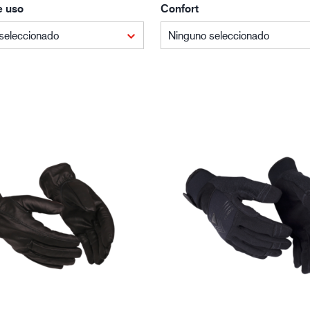
e uso
Confort
Edificación y construcción
Lo
seleccionado
Ninguno seleccionado