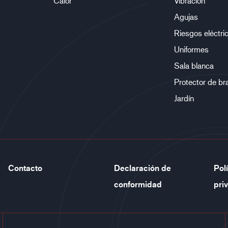
Calor
Vibración
Agujas
Riesgos eléctri
Uniformes
Sala blanca
Protector de br
Jardín
Contacto
Declaración de
Pol
conformidad
pri