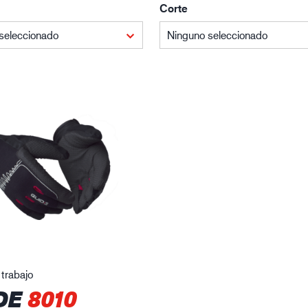
Corte
Edificación y construcción
Lo
seleccionado
Ninguno seleccionado
trabajo
DE
8010