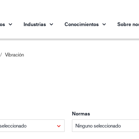
os
Industrias
Conocimientos
Sobre no
Vibración
Productos por industria
Innovación
Per
Industria automotriz
Nuestros productos innovadores
Industria siderúrgica
Industria siderúrgica
In
Industria de la ingeniería
Industria petrolera y gasística
Normas
Edificación y construcción
Logística
seleccionado
Ninguno seleccionado