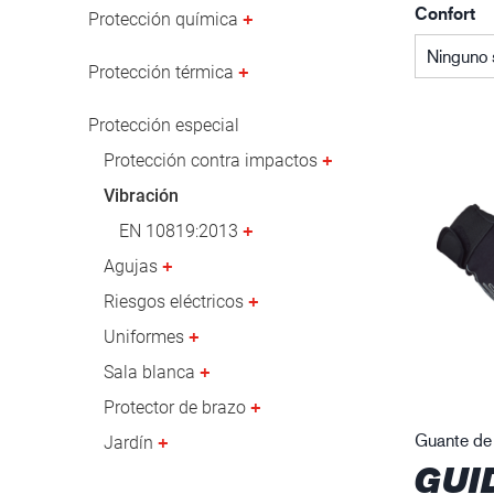
Confort
Industria petrolera y gasística
Protección química
Ninguno 
Protección térmica
Protección especial
Protección contra impactos
Vibración
EN 10819:2013
Agujas
Riesgos eléctricos
Uniformes
Sala blanca
Protector de brazo
Guante de 
Jardín
GUI