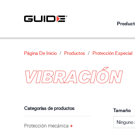
Product
Página De Inicio
Productos
Protección Especial
Productos por uso
Nuestros productos
Sobre
VIBRACIÓN
Protección mecánica
Normas
Sobre nosotros
Protección química
Características
Contacto
Industria automotriz
Protección térmica
Material
Protección especial
Categorías de productos
Tamaño
Ninguno 
Protección mecánica