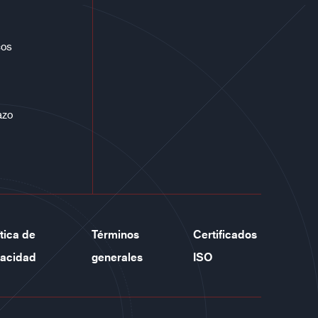
cos
azo
ítica de
Términos
Certificados
vacidad
generales
ISO