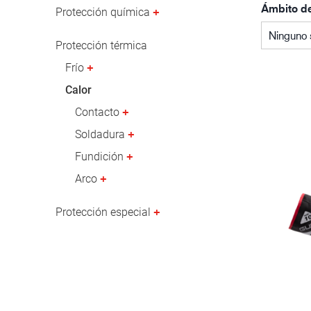
Ámbito d
Industria petrolera y gasística
Protección química
Ninguno 
Protección térmica
Frío
Calor
Contacto
Soldadura
Fundición
Arco
Protección especial