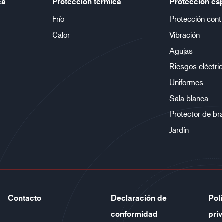
ca
Protección térmica
Protección es
Frío
Protección cont
Calor
Vibración
Agujas
Riesgos eléctri
Uniformes
Sala blanca
Protector de br
Jardín
Contacto
Declaración de
Pol
conformidad
pri