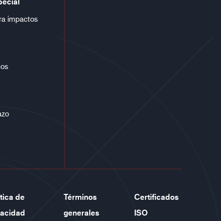
pecial
ra impactos
cos
azo
ítica de
Términos
Certificados
vacidad
generales
ISO