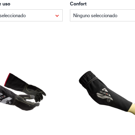
e uso
Confort
Edificación y construcción
Lo
seleccionado
Ninguno seleccionado