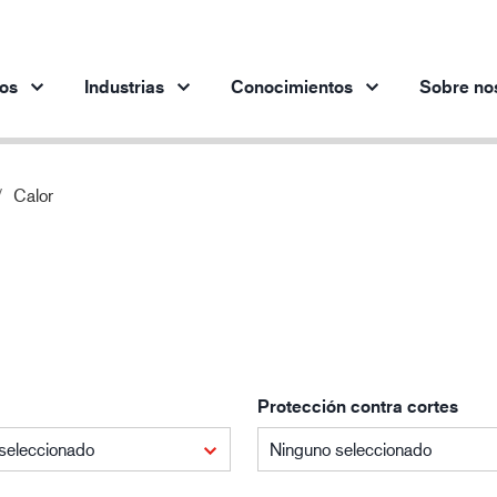
os
Industrias
Conocimientos
Sobre no
Calor
Productos por industria
Innovación
Per
Industria automotriz
Nuestros productos innovadores
Industria siderúrgica
Industria siderúrgica
In
Industria de la ingeniería
Industria petrolera y gasística
Protección contra cortes
Edificación y construcción
Logística
seleccionado
Ninguno seleccionado