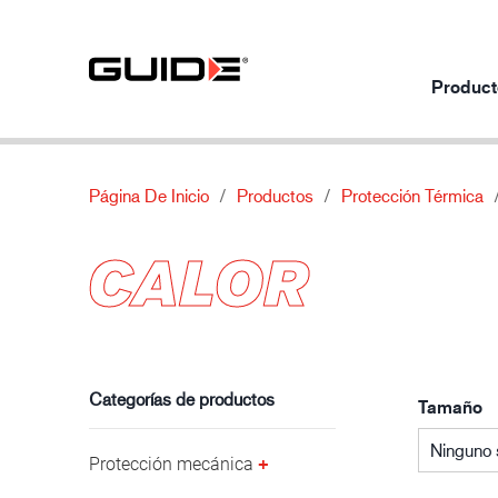
Product
Página De Inicio
Productos
Protección Térmica
Productos por uso
Nuestros productos
Sobre
CALOR
Protección mecánica
Normas
Sobre nosotros
Protección química
Características
Contacto
Industria automotriz
Protección térmica
Material
Protección especial
Categorías de productos
Tamaño
Ninguno 
Protección mecánica