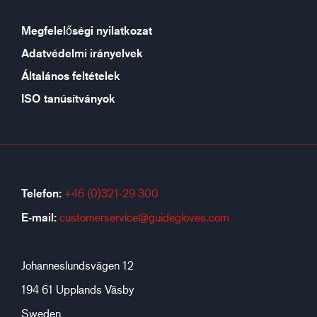
Megfelelőségi nyilatkozat
Adatvédelmi irányelvek
Általános feltételek
ISO tanúsítványok
Telefon:
+46 (0)321-29 300
E-mail:
customerservice@guidegloves.com
Johanneslundsvägen 12
194 61 Upplands Väsby
Sweden