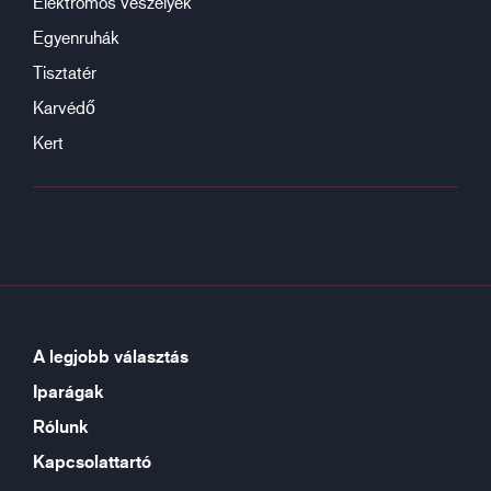
Elektromos veszélyek
Egyenruhák
Tisztatér
Karvédő
Kert
A legjobb választás
Iparágak
Rólunk
Kapcsolattartó