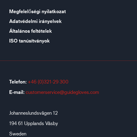
Megfelelőségi nyilatkozat
Adatvédelmi irányelvek
Általános feltételek
ISO tanúsítványok
Telefon:
+46 (0)321-29 300
E-mail:
customerservice@guidegloves.com
Johanneslundsvägen 12
194 61 Upplands Väsby
Sweden