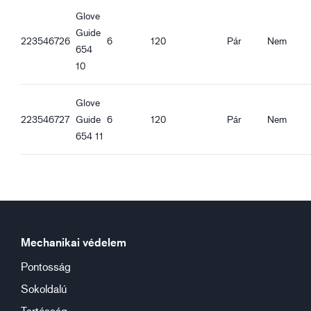
Glove
Guide
223546726
6
120
Pár
Nem
654
10
Glove
223546727
Guide
6
120
Pár
Nem
654 11
Mechanikai védelem
Pontosság
Sokoldalú
Tartósság