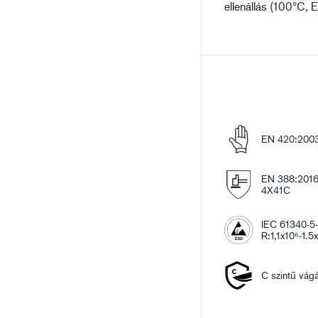
ellenállás (100°C, 
EN 420:2003
EN 388:201
4X41C
IEC 61340-5-
R:1,1x10⁶-1.5
C szintű vág