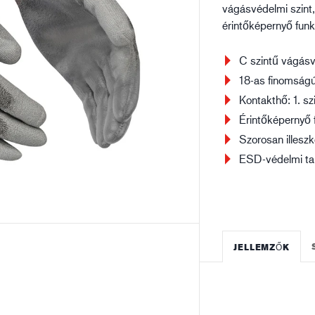
vágásvédelmi szint
Építőipar
Lo
érintőképernyő funk
C szintű vágás
18-as finomsá
Kontakthő: 1. sz
Érintőképernyő 
Szorosan illesz
ESD-védelmi ta
JELLEMZŐK