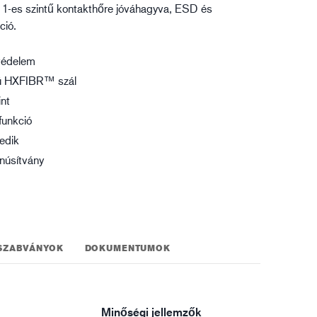
, 1-es szintű kontakthőre jóváhagyva, ESD és
gisztika
ció.
védelem
gú HXFIBR™ szál
int
funkció
kedik
núsítvány
SZABVÁNYOK
DOKUMENTUMOK
Minőségi jellemzők