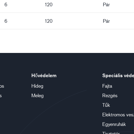
6
120
Pár
6
120
Pár
Hővédelem
Speciális véd
os
Hideg
Fajta
s
Meleg
Rezgés
Tűk
Elektromos ves
Egyenruhák
Tisztatér