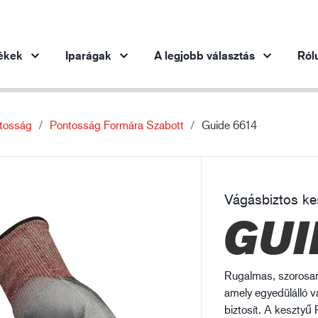
ékek
Iparágak
A legjobb választás
Ról
tosság
Pontosság Formára Szabott
Guide 6614
Termékek iparáganként
Innováció
Ins
Autóipar
Innovatív termékeink
Acélipar
Vágásbiztos ke
Acélipar
Gé
GUI
Gépipar
Olaj- és gázipar
Építőipar
Rugalmas, szorosa
Logisztika
amely egyedülálló v
biztosít. A kesztyű