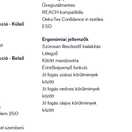
Üvegszálmentes
REACH-kompatibilis
Oeko-Tex Confidence in textiles
ció - Külső
ESD
Ergonómiai jellemzők
et
Szorosan illeszkedő kialakítás
Lélegző
ció - Belső
Kötött mandzsetta
Érintőképernyő funkció
Jó fogás száraz körülmények
között
Jó fogás nedves körülmények
között
Jó fogás olajos körülmények
k
között
elem (ISO
vel szembeni