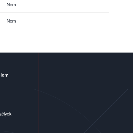
Nem
Nem
elem
zélyek