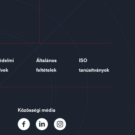
édelmi
Általános
ISO
lvek
feltételek
tanúsítványok
Közösségi média