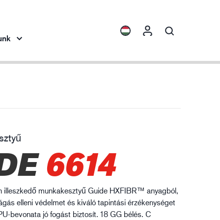
unk
ights
Termékgyűjtemények
ENVI™
HXFIBR™
sztyű
pipar
DE
6614
O.T.™
SPARX™
VIBRO™
n illeszkedő munkakesztyű Guide HXFIBR™ anyagból,
XLNT™
ágás elleni védelmet és kiváló tapintási érzékenységet
 PU-bevonata jó fogást biztosít. 18 GG bélés. C