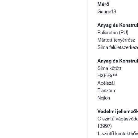
Mérő
Gauge18
Anyag és Konstruk
Poliuretán (PU)
Mártott tenyérrész
Sima felületszerkez
Anyag és Konstruk
Sima kötött
HXFiBr™
Acélszál
Elasztán
Nejlon
Védelmi jellemző
C szintű vágásvéd
13997)
1. szintű kontakthő