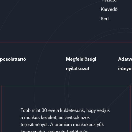
Karvédő
Kert
pcsolattartó
Megfelelőségi
Adatv
nyilatkozat
iránye
Több mint 30 éve a küldetésünk, hogy védjük
a munkás kezeket, és javítsuk azok
teljesítményét. A prémium munkakesztyűk
leggyorsabb, legfenntarthatóbb és