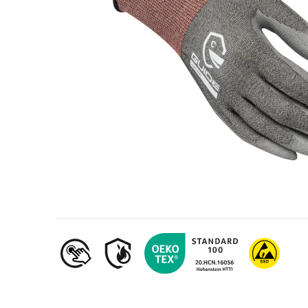
Olaj- és gázipar