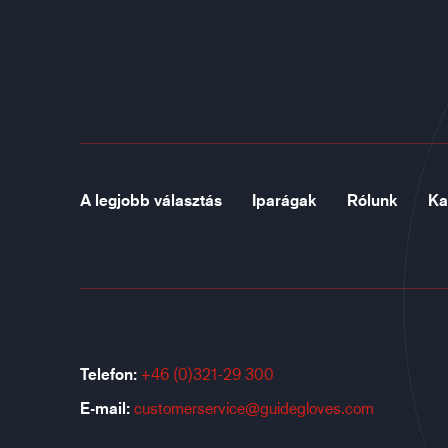
A legjobb választás
Iparágak
Rólunk
Ka
Telefon:
+46 (0)321-29 300
E-mail:
customerservice@guidegloves.com