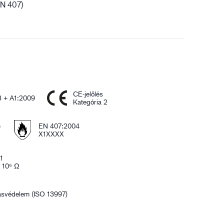
EN 407)
CE-jelölés
 + A1:2009
Kategória 2
6
EN 407:2004
X1XXXX
1
x 10⁶ Ω
ásvédelem (ISO 13997)