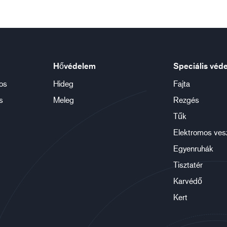
Hővédelem
Speciális véd
os
Hideg
Fajta
s
Meleg
Rezgés
Tűk
Elektromos ves
Egyenruhák
Tisztatér
Karvédő
Kert