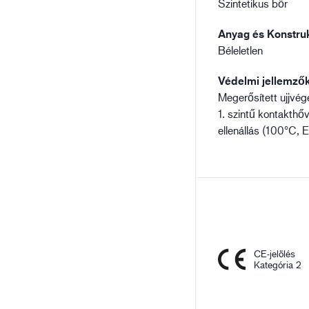
Szintetikus bőr
Anyag és Konstruk
Béleletlen
Védelmi jellemző
Megerősített ujjvég
1. szintű kontakthő
ellenállás (100°C, 
CE-jelölés
Kategória 2