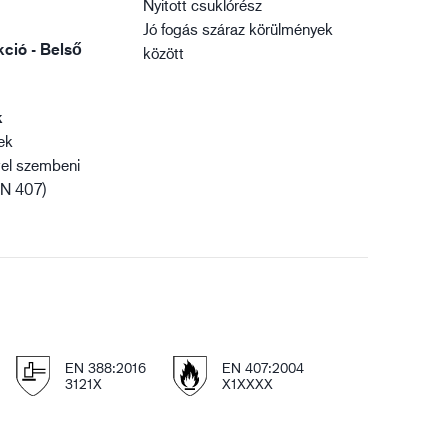
Nyitott csuklórész
Jó fogás száraz körülmények
ció - Belső
között
k
ek
vel szembeni
EN 407)
EN 388:2016
EN 407:2004
3121X
X1XXXX