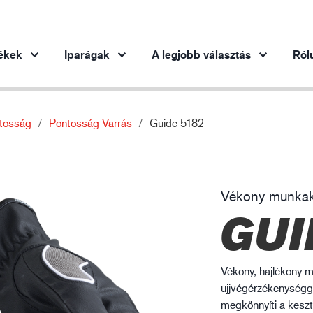
ékek
Iparágak
A legjobb választás
Ról
tosság
Pontosság Varrás
Guide 5182
Termékek iparáganként
Innováció
Ins
Autóipar
Innovatív termékeink
Acélipar
Vékony munkak
Acélipar
Gé
GUI
Gépipar
Olaj- és gázipar
Építőipar
Vékony, hajlékony m
Logisztika
ujjvégérzékenységge
megkönnyíti a keszty