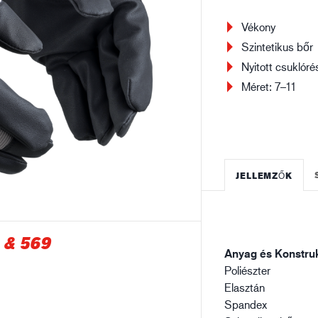
Építőipar
Lo
Vékony
Szintetikus bőr
Nyitott csuklóré
Méret: 7–11
JELLEMZŐK
 & 569
Anyag és Konstruk
Poliészter
Elasztán
Spandex