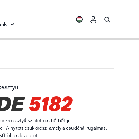
unk
ights
Termékgyűjtemények
ENVI™
HXFIBR™
esztyű
pipar
DE
5182
O.T.™
SPARX™
VIBRO™
unkakesztyű szintetikus bőrből, jó
XLNT™
l. A nyitott csuklórész, amely a csuklónál rugalmas,
ű fel- és levételét.