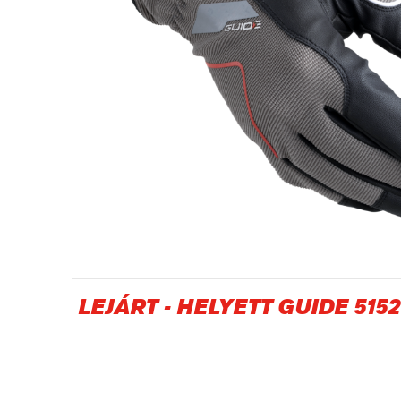
Olaj- és gázipar
LEJÁRT
-
HELYETT GUIDE 5152