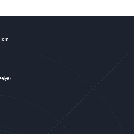
elem
zélyek