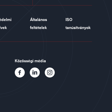
édelmi
Általános
ISO
lvek
feltételek
tanúsítványok
Közösségi média