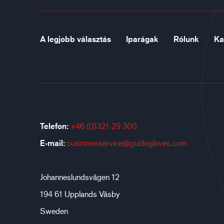
A legjobb választás
Iparágak
Rólunk
Ka
Telefon:
+46 (0)321-29 300
E-mail:
customerservice@guidegloves.com
Johanneslundsvägen 12
194 61 Upplands Väsby
Sweden