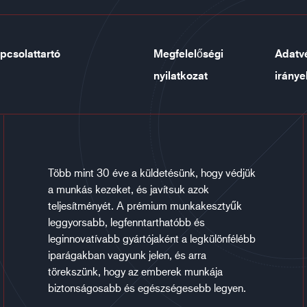
pcsolattartó
Megfelelőségi
Adatv
nyilatkozat
iránye
Több mint 30 éve a küldetésünk, hogy védjük
a munkás kezeket, és javítsuk azok
teljesítményét. A prémium munkakesztyűk
leggyorsabb, legfenntarthatóbb és
leginnovatívabb gyártójaként a legkülönfélébb
iparágakban vagyunk jelen, és arra
törekszünk, hogy az emberek munkája
biztonságosabb és egészségesebb legyen.