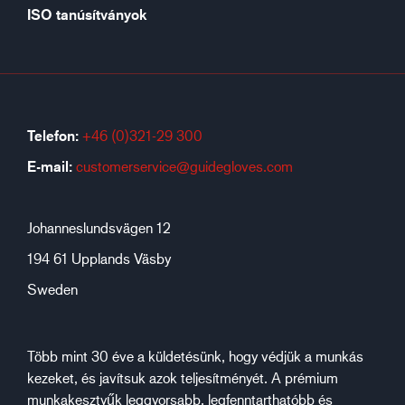
ISO tanúsítványok
Telefon:
+46 (0)321-29 300
E-mail:
customerservice@guidegloves.com
Johanneslundsvägen 12
194 61 Upplands Väsby
Sweden
Több mint 30 éve a küldetésünk, hogy védjük a munkás
kezeket, és javítsuk azok teljesítményét. A prémium
munkakesztyűk leggyorsabb, legfenntarthatóbb és