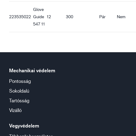
Glove
223535022
Guide
12
300
Pár
Nem
547 11
Mechanikai védelem
Pontosság
Sokoldalú
Tartósság
Vízálló
Vegyvédelem