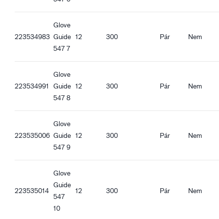
Guide 547_fr-FR_Productsheet.pdf
Guide 547_pl-PL_Productsheet.pdf
Glove
Guide 547_ro-RO_Productsheet.pdf
223534983
Guide
12
300
Pár
Nem
Guide 547_hu-HU_Productsheet.pdf
547 7
Guide 547_et-EE_Productsheet.pdf
Glove
223534991
Guide
12
300
Pár
Nem
547 8
Glove
223535006
Guide
12
300
Pár
Nem
547 9
Glove
Guide
223535014
12
300
Pár
Nem
547
10