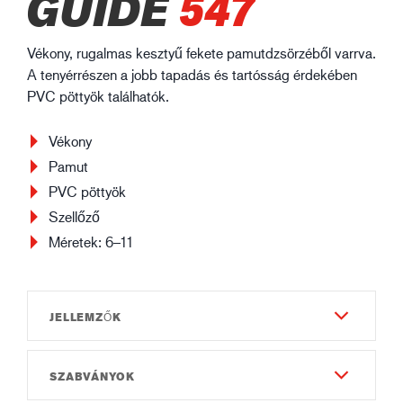
GUIDE
547
Vékony, rugalmas kesztyű fekete pamutdzsörzéből varrva.
A tenyérrészen a jobb tapadás és tartósság érdekében
PVC pöttyök találhatók.
Vékony
Pamut
PVC pöttyök
Szellőző
Méretek: 6–11
JELLEMZŐK
SZABVÁNYOK
Tartósság
2