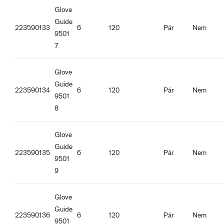
Szorosan illeszkedő kialakítás
Glove
Lélegző
Guide
Kötött mandzsetta
223590133
6
120
Pár
Nem
9501
Érintőképernyő funkció
7
Jó fogás száraz körülmények között
Jó fogás nedves körülmények között
Glove
Guide
223590134
6
120
Pár
Nem
9501
8
Glove
Guide
223590135
6
120
Pár
Nem
9501
9
Glove
Guide
223590136
6
120
Pár
Nem
9501