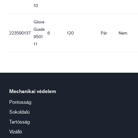
10
Glove
Guide
223590137
6
120
Pár
Nem
9501
11
Mechanikai védelem
Pontosság
Sokoldalú
Tartósság
Vízálló