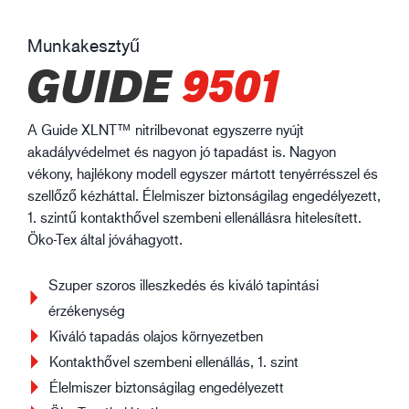
Munkakesztyű
GUIDE
9501
A Guide XLNT™ nitrilbevonat egyszerre nyújt
akadályvédelmet és nagyon jó tapadást is. Nagyon
vékony, hajlékony modell egyszer mártott tenyérrésszel és
szellőző kézháttal. Élelmiszer biztonságilag engedélyezett,
1. szintű kontakthővel szembeni ellenállásra hitelesített.
Öko-Tex által jóváhagyott.
Szuper szoros illeszkedés és kiváló tapintási
érzékenység
Kiváló tapadás olajos környezetben
Kontakthővel szembeni ellenállás, 1. szint
Élelmiszer biztonságilag engedélyezett