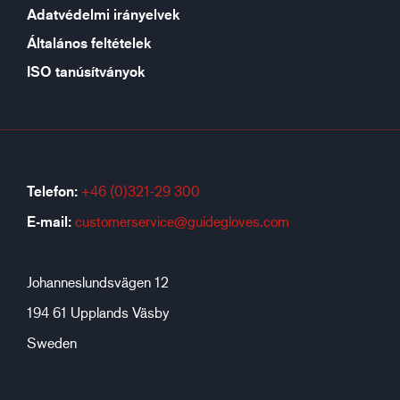
Adatvédelmi irányelvek
Általános feltételek
ISO tanúsítványok
Telefon:
+46 (0)321-29 300
E-mail:
customerservice@guidegloves.com
Johanneslundsvägen 12
194 61 Upplands Väsby
Sweden